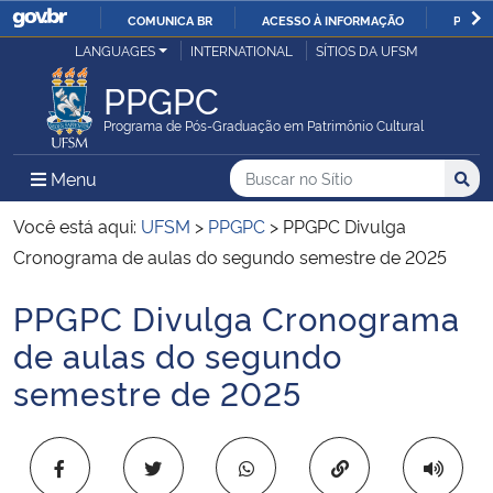
COMUNICA BR
ACESSO À INFORMAÇÃO
PARTI
Casa Civil
LANGUAGES
INTERNATIONAL
SÍTIOS DA UFSM
IR
PARA
PPGPC
Ministério da Justiça e Segurança Pública
O
Programa de Pós-Graduação em Patrimônio Cultural
CONTEÚDO
Ministério da Defesa
Buscar no no Sítio
Busca
Busca:
Menu Principal do Sítio
Menu
Busc
Ministério das Relações Exteriores
Você está aqui:
UFSM
>
PPGPC
>
PPGPC Divulga
Cronograma de aulas do segundo semestre de 2025
Ministério da Economia
PPGPC Divulga Cronograma
Início do conteúdo
Ministério da Infraestrutura
de aulas do segundo
semestre de 2025
Ministério da Agricultura, Pecuária e Abastecimento
Ministério da Educação
Copiar para área 