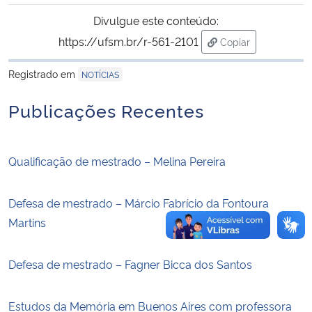
Divulgue este conteúdo:
Secretaria-Geral
https://ufsm.br/r-561-2101
Copiar
para área de trans
Secretaria de Governo
Registrado em
NOTÍCIAS
Publicações Recentes
Gabinete de Segurança Institucional
Advocacia-Geral da União
Qualificação de mestrado – Melina Pereira
Banco Central do Brasil
Defesa de mestrado – Márcio Fabrício da Fontoura
Planalto
Martins
Defesa de mestrado – Fagner Bicca dos Santos
Estudos da Memória em Buenos Aires com professora