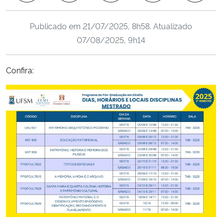
Ministério da Cidadania
Publicado em
21/07/2025, 8h58
. Atualizado
Ministério da Saúde
07/08/2025, 9h14
Ministério de Minas e Energia
Confira:
Ministério da Ciência, Tecnologia, Inovações e Comunicações
Ministério do Meio Ambiente
Ministério do Turismo
Ministério do Desenvolvimento Regional
Controladoria-Geral da União
Ministério da Mulher, da Família e dos Direitos Humanos