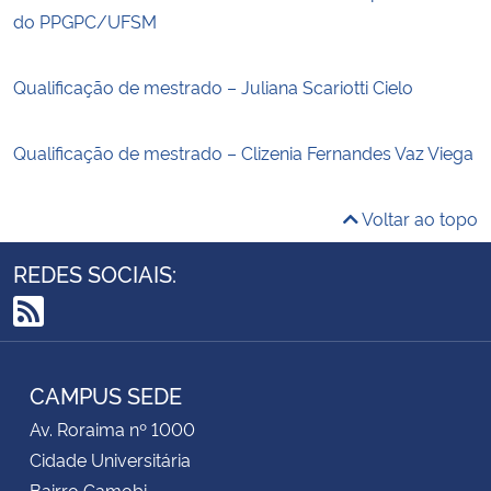
do PPGPC/UFSM
Qualificação de mestrado – Juliana Scariotti Cielo
Qualificação de mestrado – Clizenia Fernandes Vaz Viega
Voltar ao topo
REDES SOCIAIS:
RSS
CAMPUS SEDE
Av. Roraima nº 1000
Cidade Universitária
Bairro Camobi