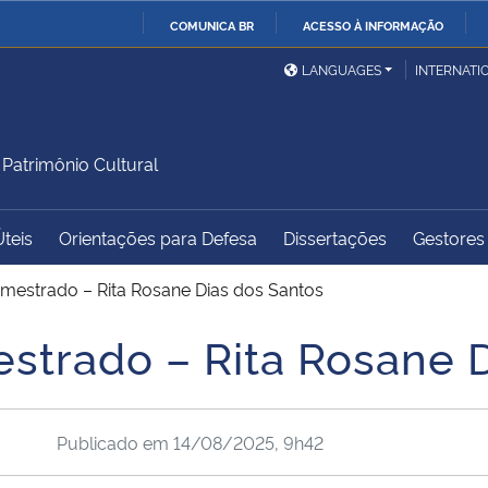
COMUNICA BR
ACESSO À INFORMAÇÃO
Ministério da Defesa
Ministério das Relações
Mini
IR
LANGUAGES
INTERNATI
Exteriores
PARA
O
Ministério da Cidadania
Ministério da Saúde
Mini
CONTEÚDO
atrimônio Cultural
Úteis
Orientações para Defesa
Dissertações
Gestores 
Ministério do
Controladoria-Geral da
Mini
Desenvolvimento Regional
União
Famí
 mestrado – Rita Rosane Dias dos Santos
Hum
estrado – Rita Rosane 
Advocacia-Geral da União
Banco Central do Brasil
Plan
Publicado em
14/08/2025, 9h42