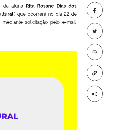
do da aluna
Rita Rosane Dias dos
ltural
”, que ocorrerá no dia 22 de
mediante solicitação pelo e-mail:
Copiar para áre