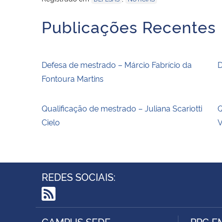
Publicações Recentes
Defesa de mestrado – Márcio Fabrício da
D
Fontoura Martins
Qualificação de mestrado – Juliana Scariotti
Q
Cielo
V
REDES SOCIAIS:
RSS
CAMPUS SEDE
PPG E