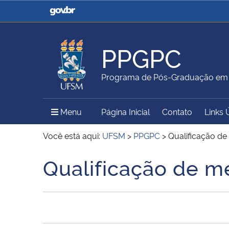
Casa Civil
Ministério da Justiça e
Segurança Pública
PPGPC
Ministério da Agricultura,
Ministério da Educação
Programa de Pós-Graduação em P
Pecuária e Abastecimento
Menu Principal do Sítio
Menu
Página Inicial
Contato
Links 
Ministério do Meio Ambiente
Ministério do Turismo
Você está aqui:
UFSM
>
PPGPC
>
Qualificação de
Qualificação de m
Início do conteúdo
Secretaria de Governo
Gabinete de Segurança
Institucional