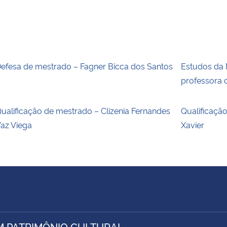
efesa de mestrado – Fagner Bicca dos Santos
Estudos da
professora
ualificação de mestrado – Clizenia Fernandes
Qualificação
az Viega
Xavier
M PATRIMÔNIO CULTURAL