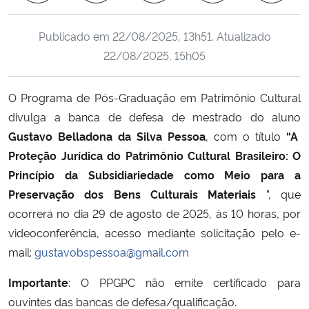
Ministério da Cidadania
Publicado em
22/08/2025, 13h51
. Atualizado
Ministério da Saúde
22/08/2025, 15h05
Ministério de Minas e Energia
O Programa de Pós-Graduação em Patrimônio Cultural
divulga a banca de defesa de mestrado do aluno
Ministério da Ciência, Tecnologia, Inovações e Comunicações
Gustavo Belladona da Silva Pessoa
, com o título
“A
Proteção Jurídica do Patrimônio Cultural Brasileiro: O
Ministério do Meio Ambiente
Princípio da Subsidiariedade como Meio para a
Preservação dos Bens Culturais Materiais
”, que
Ministério do Turismo
ocorrerá no dia 29 de agosto de 2025, às 10 horas, por
videoconferência, acesso mediante solicitação pelo e-
Ministério do Desenvolvimento Regional
mail:
gustavobspessoa@gmail.com
Controladoria-Geral da União
Importante
: O PPGPC não emite certificado para
ouvintes das bancas de defesa/qualificação.
Ministério da Mulher, da Família e dos Direitos Humanos