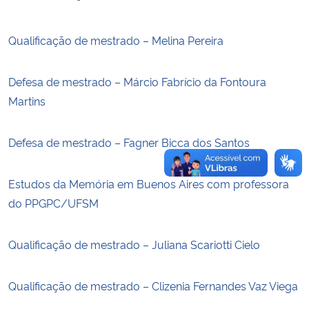
Secretaria-Geral
Qualificação de mestrado – Melina Pereira
Secretaria de Governo
Defesa de mestrado – Márcio Fabrício da Fontoura
Martins
Gabinete de Segurança Institucional
Defesa de mestrado – Fagner Bicca dos Santos
Advocacia-Geral da União
Banco Central do Brasil
Estudos da Memória em Buenos Aires com professora
do PPGPC/UFSM
Planalto
Qualificação de mestrado – Juliana Scariotti Cielo
Qualificação de mestrado – Clizenia Fernandes Vaz Viega