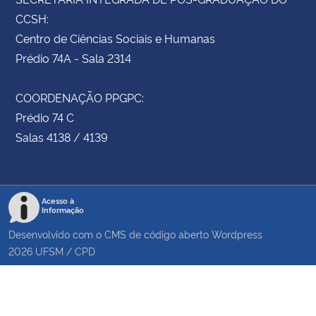
CCSH:
Centro de Ciências Sociais e Humanas
Prédio 74A - Sala 2314
COORDENAÇÃO PPGPC:
Prédio 74 C
Salas 4138 / 4139
Acesso à
Informação
Desenvolvido com o CMS de código aberto
Wordpress
2026
UFSM
/
CPD