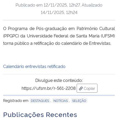
Publicado em
12/11/2025, 12h27
. Atualizado
Ministério da Cidadania
14/11/2025, 12h24
Ministério da Saúde
O Programa de Pós-graduação em Patrimônio Cultural
Ministério de Minas e Energia
(PPGPC) da Universidade Federal de Santa Maria (UFSM)
torna público a retificação do calendário de Entrevistas.
Ministério da Ciência, Tecnologia, Inovações e Comunicações
Ministério do Meio Ambiente
Calendário entrevistas retificado
Ministério do Turismo
Divulgue este conteúdo:
https://ufsm.br/r-561-2208
Copiar
Ministério do Desenvolvimento Regional
para área de tran
Registrado em
,
,
DESTAQUES
NOTÍCIAS
SELEÇÃO
Controladoria-Geral da União
Publicações Recentes
Ministério da Mulher, da Família e dos Direitos Humanos