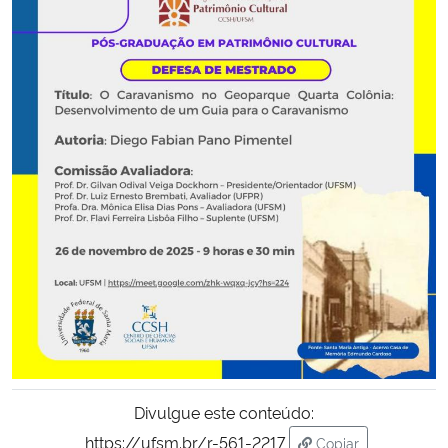
Secretaria-Geral
Secretaria de Governo
Gabinete de Segurança Institucional
Advocacia-Geral da União
Banco Central do Brasil
Planalto
Divulgue este conteúdo:
https://ufsm.br/r-561-2217
Copiar