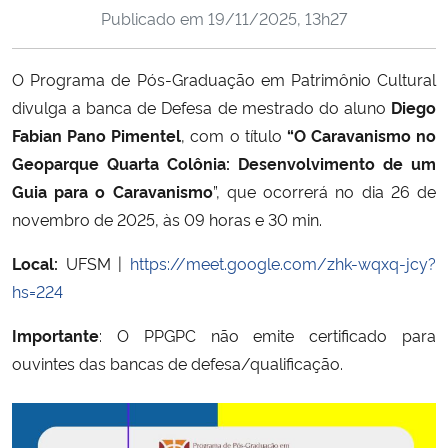
Publicado em
19/11/2025, 13h27
Ministério da Cidadania
Ministério da Saúde
O Programa de Pós-Graduação em Patrimônio Cultural
divulga a banca de Defesa de mestrado do aluno
Diego
Ministério de Minas e Energia
Fabian Pano Pimentel
, com o título
“O Caravanismo no
Geoparque Quarta Colônia: Desenvolvimento de um
Ministério da Ciência, Tecnologia, Inovações e Comunicações
Guia para o Caravanismo
”, que ocorrerá no dia 26 de
novembro de 2025, às 09 horas e 30 min.
Ministério do Meio Ambiente
Local:
UFSM |
https://meet.google.com/zhk-wqxq-jcy?
Ministério do Turismo
hs=224
Importante
: O PPGPC não emite certificado para
Ministério do Desenvolvimento Regional
ouvintes das bancas de defesa/qualificação.
Controladoria-Geral da União
Ministério da Mulher, da Família e dos Direitos Humanos