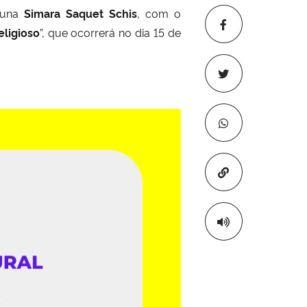
luna
Simara Saquet Schis
, com o
ligioso
”, que ocorrerá no dia 15 de
Copiar para áre