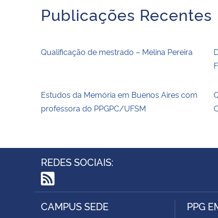
Publicações Recentes
Qualificação de mestrado – Melina Pereira
D
F
Estudos da Memória em Buenos Aires com
Q
professora do PPGPC/UFSM
C
REDES SOCIAIS:
RSS
CAMPUS SEDE
PPG E