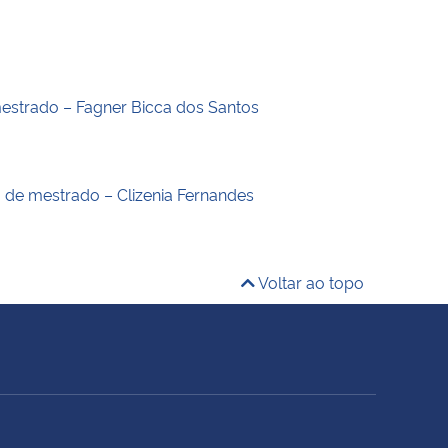
estrado – Fagner Bicca dos Santos
o de mestrado – Clizenia Fernandes
Voltar ao topo