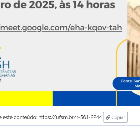
e este conteúdo:
https://ufsm.br/r-561-2244
Copiar
para área d