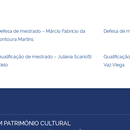
efesa de mestrado – Márcio Fabrício da
Defesa de m
ontoura Martins
ualificação de mestrado – Juliana Scariotti
Qualificaçã
ielo
Vaz Viega
M PATRIMÔNIO CULTURAL