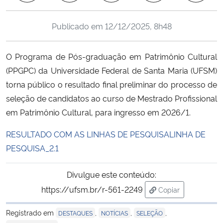
Ministério da Cidadania
Publicado em
12/12/2025, 8h48
Ministério da Saúde
O Programa de Pós-graduação em Patrimônio Cultural
Ministério de Minas e Energia
(PPGPC) da Universidade Federal de Santa Maria (UFSM)
torna público o resultado final preliminar do processo de
Ministério da Ciência, Tecnologia, Inovações e Comunicações
seleção de candidatos ao curso de Mestrado Profissional
em Patrimônio Cultural, para ingresso em 2026/1.
Ministério do Meio Ambiente
RESULTADO COM AS LINHAS DE PESQUISALINHA DE
Ministério do Turismo
PESQUISA_2.1
Ministério do Desenvolvimento Regional
Divulgue este conteúdo:
https://ufsm.br/r-561-2249
Copiar
Controladoria-Geral da União
para área de tran
Registrado em
,
,
,
DESTAQUES
NOTÍCIAS
SELEÇÃO
Ministério da Mulher, da Família e dos Direitos Humanos