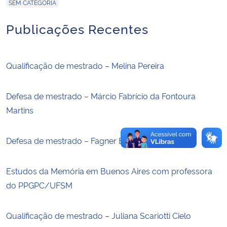
SEM CATEGORIA
Secretaria-Geral
Publicações Recentes
Secretaria de Governo
Qualificação de mestrado – Melina Pereira
Gabinete de Segurança Institucional
Defesa de mestrado – Márcio Fabrício da Fontoura
Advocacia-Geral da União
Martins
Banco Central do Brasil
Defesa de mestrado – Fagner Bicca dos Santos
Planalto
Estudos da Memória em Buenos Aires com professora
do PPGPC/UFSM
Qualificação de mestrado – Juliana Scariotti Cielo