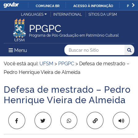
COMUNICA BR
ACESSO À INFORMAÇÃO
PARTI
Casa Civil
LANGUAGES
INTERNATIONAL
SÍTIOS DA UFSM
IR
PARA
PPGPC
Ministério da Justiça e Segurança Pública
O
Programa de Pós-Graduação em Patrimônio Cultural
CONTEÚDO
Ministério da Defesa
Buscar no no Sítio
Busca
Busca:
Menu Principal do Sítio
Menu
Busc
Ministério das Relações Exteriores
Você está aqui:
UFSM
>
PPGPC
>
Defesa de mestrado –
Pedro Henrique Vieira de Almeida
Ministério da Economia
Defesa de mestrado – Pedro
Início do conteúdo
Ministério da Infraestrutura
Henrique Vieira de Almeida
Ministério da Agricultura, Pecuária e Abastecimento
Copiar para área 
Ministério da Educação