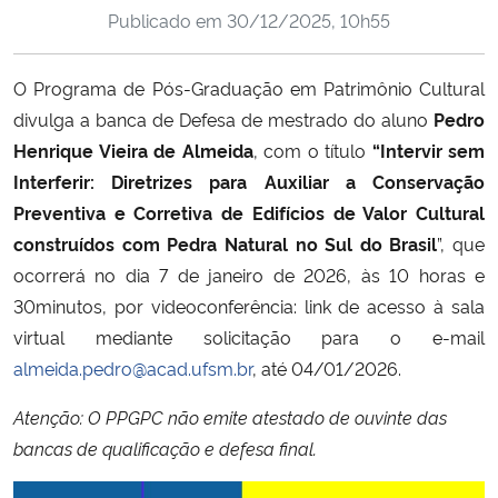
Publicado em
30/12/2025, 10h55
Ministério da Cidadania
Ministério da Saúde
O Programa de Pós-Graduação em Patrimônio Cultural
divulga a banca de Defesa de mestrado do aluno
Pedro
Ministério de Minas e Energia
Henrique Vieira de Almeida
, com o título
“Intervir sem
Interferir: Diretrizes para Auxiliar a Conservação
Ministério da Ciência, Tecnologia, Inovações e Comunicações
Preventiva e Corretiva de Edifícios de Valor Cultural
construídos com Pedra Natural no Sul do Brasil
”, que
Ministério do Meio Ambiente
ocorrerá no dia 7 de janeiro de 2026, às 10 horas e
30minutos, por videoconferência: link de acesso à sala
Ministério do Turismo
virtual mediante solicitação para o e-mail
almeida.pedro@acad.ufsm.br
, até 04/01/2026.
Ministério do Desenvolvimento Regional
Atenção: O PPGPC não emite atestado de ouvinte das
Controladoria-Geral da União
bancas de qualificação e defesa final.
Ministério da Mulher, da Família e dos Direitos Humanos