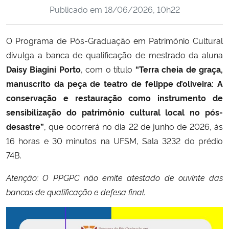
Publicado em
18/06/2026, 10h22
Ministério da Cidadania
Ministério da Saúde
O Programa de Pós-Graduação em Patrimônio Cultural
divulga a banca de qualificação de mestrado da aluna
Ministério de Minas e Energia
Daisy Biagini Porto
, com o título
“Terra cheia de graça,
manuscrito da peça de teatro de felippe d’oliveira: A
Ministério da Ciência, Tecnologia, Inovações e Comunicações
conservação e restauração como instrumento de
sensibilização do patrimônio cultural local no pós-
Ministério do Meio Ambiente
desastre”
, que ocorrerá no dia 22 de junho de 2026, às
16 horas e 30 minutos na UFSM, Sala 3232 do prédio
Ministério do Turismo
74B.
Ministério do Desenvolvimento Regional
Atenção: O PPGPC não emite atestado de ouvinte das
bancas de qualificação e defesa final.
Controladoria-Geral da União
Ministério da Mulher, da Família e dos Direitos Humanos