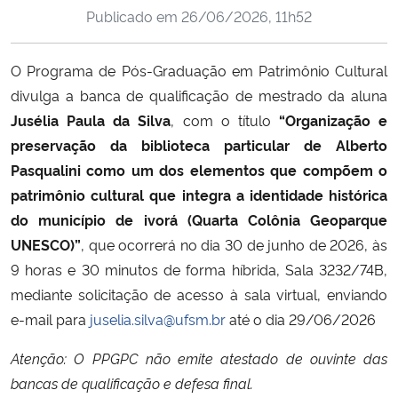
Publicado em
26/06/2026, 11h52
Ministério da Cidadania
Ministério da Saúde
O Programa de Pós-Graduação em Patrimônio Cultural
divulga a banca de qualificação de mestrado da aluna
Ministério de Minas e Energia
Jusélia Paula da Silva
, com o título
“Organização e
preservação da biblioteca particular de Alberto
Ministério da Ciência, Tecnologia, Inovações e Comunicações
Pasqualini como um dos elementos que compõem o
patrimônio cultural que integra a identidade histórica
Ministério do Meio Ambiente
do município de ivorá (Quarta Colônia Geoparque
UNESCO)”
, que ocorrerá no dia 30 de junho de 2026, às
Ministério do Turismo
9 horas e 30 minutos de forma híbrida, Sala 3232/74B,
mediante solicitação de acesso à sala virtual, enviando
Ministério do Desenvolvimento Regional
e-mail para
juselia.silva@ufsm.br
até o dia 29/06/2026
Controladoria-Geral da União
Atenção: O PPGPC não emite atestado de ouvinte das
bancas de qualificação e defesa final.
Ministério da Mulher, da Família e dos Direitos Humanos