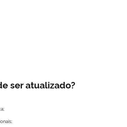
e ser atualizado?
a;
onais;