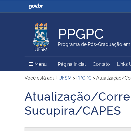
Casa Civil
Ministério da Justiça e
Segurança Pública
PPGPC
Ministério da Agricultura,
Ministério da Educação
Programa de Pós-Graduação em P
Pecuária e Abastecimento
Menu Principal do Sítio
Menu
Página Inicial
Contato
Links 
Ministério do Meio Ambiente
Ministério do Turismo
Você está aqui:
UFSM
>
PPGPC
>
Atualização/Co
Atualização/Corre
Início do conteúdo
Secretaria de Governo
Gabinete de Segurança
Sucupira/CAPES
Institucional