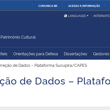
COMUNICA BR
ACESSO À INFORMAÇÃO
Ministério da Defesa
Ministério das Relações
Mini
IR
LANGUAGES
INTERNATI
Exteriores
PARA
O
Ministério da Cidadania
Ministério da Saúde
Mini
CONTEÚDO
atrimônio Cultural
Úteis
Orientações para Defesa
Dissertações
Gestores 
Ministério do
Controladoria-Geral da
Mini
Desenvolvimento Regional
União
Famí
rreção de Dados – Plataforma Sucupira/CAPES
Hum
ção de Dados – Plataf
Advocacia-Geral da União
Banco Central do Brasil
Plan