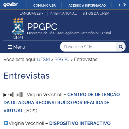
COMUNICA BR
ACESSO À INFORMAÇÃO
PARTI
Casa Civil
LANGUAGES
INTERNATIONAL
SÍTIOS DA UFSM
IR
PARA
PPGPC
Ministério da Justiça e Segurança Pública
O
Programa de Pós-Graduação em Patrimônio Cultural
CONTEÚDO
Ministério da Defesa
Buscar no no Sítio
Busca
Busca:
Menu Principal do Sítio
Menu
Busc
Ministério das Relações Exteriores
Você está aqui:
UFSM
>
PPGPC
>
Entrevistas
Entrevistas
Ministério da Economia
Início do conteúdo
Ministério da Infraestrutura
▶︎ •၊၊||၊|။|||| | Virginia Vecchioli
–
CENTRO DE DETENÇÃO
DA DITADURA RECONSTRUÍDO POR REALIDADE
Ministério da Agricultura, Pecuária e Abastecimento
VIRTUAL
(2021)
Ministério da Educação
Virginia Vecchioli
–
DISPOSITIVO INTERACTIVO