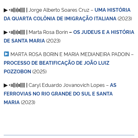
▶︎ •၊၊||၊|။|||| |
Jorge Alberto Soares Cruz –
UMA HISTÓRIA
DA QUARTA COLÔNIA DE IMIGRAÇÃO ITALIANA
(2023)
▶︎ •၊၊||၊|။|||| |
Marta Rosa Borin
–
OS JUDEUS E A HISTÓRIA
DE SANTA MARIA
(2023)
MARTA ROSA BORIN E MARIA MEDIANEIRA PADOIN –
PROCESSO DE BEATIFICAÇÃO DE JOÃO LUIZ
POZZOBON
(2025)
▶︎ •၊၊||၊|။|||| |
Caryl Eduardo Jovanovich Lopes –
AS
FERROVIAS NO RIO GRANDE DO SUL E SANTA
MARIA
(2023)