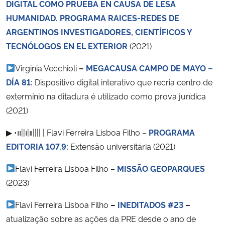
DIGITAL COMO PRUEBA EN CAUSA DE LESA
Ministério da Cidadania
HUMANIDAD. PROGRAMA RAICES-REDES DE
ARGENTINOS INVESTIGADORES, CIENTÍFICOS Y
Ministério da Saúde
TECNÓLOGOS EN EL EXTERIOR
(2021)
Ministério de Minas e Energia
Virginia Vecchioli
–
MEGACAUSA CAMPO DE MAYO –
DÍA 81:
Dispositivo digital interativo que recria centro de
Ministério da Ciência, Tecnologia, Inovações e Comunicações
extermínio na ditadura é utilizado como prova jurídica
(2021)
Ministério do Meio Ambiente
▶︎ •၊၊||၊|။|||| | Flavi Ferreira Lisboa Filho –
PROGRAMA
Ministério do Turismo
EDITORIA 107.9:
Extensão universitária (2021)
Flavi Ferreira Lisboa Filho –
MISSÃO GEOPARQUES
Ministério do Desenvolvimento Regional
(2023)
Controladoria-Geral da União
Flavi Ferreira Lisboa Filho
–
INEDITADOS #23
–
atualização sobre as ações da PRE desde o ano de
Ministério da Mulher, da Família e dos Direitos Humanos