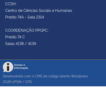
CCSH:
Centro de Ciências Sociais e Humanas
Prédio 74A - Sala 2314
COORDENAÇÃO PPGPC:
Prédio 74 C
Salas 4138 / 4139
Acesso à
Informação
Desenvolvido com o CMS de código aberto
Wordpress
2026
UFSM
/
CPD