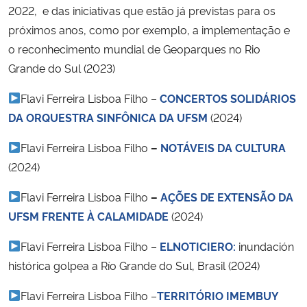
2022, e das iniciativas que estão já previstas para os
próximos anos, como por exemplo, a implementação e
Secretaria-Geral
o reconhecimento mundial de Geoparques no Rio
Grande do Sul (2023)
Secretaria de Governo
Flavi Ferreira Lisboa Filho –
CONCERTOS SOLIDÁRIOS
Gabinete de Segurança Institucional
DA ORQUESTRA SINFÔNICA DA UFSM
(2024)
Advocacia-Geral da União
Flavi Ferreira Lisboa Filho
–
NOTÁVEIS DA CULTURA
(2024)
Banco Central do Brasil
Flavi Ferreira Lisboa Filho
–
AÇÕES DE EXTENSÃO DA
Planalto
UFSM FRENTE À CALAMIDADE
(2024)
Flavi Ferreira Lisboa Filho –
ELNOTICIERO:
inundación
histórica golpea a Río Grande do Sul, Brasil (2024)
Flavi Ferreira Lisboa Filho –
TERRITÓRIO IMEMBUY