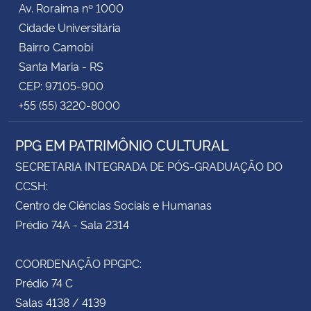
Av. Roraima nº 1000
Cidade Universitária
Secretaria-Geral
Bairro Camobi
Santa Maria - RS
Secretaria de Governo
CEP: 97105-900
+55 (55) 3220-8000
Gabinete de Segurança Institucional
PPG EM PATRIMÔNIO CULTURAL
Advocacia-Geral da União
SECRETARIA INTEGRADA DE PÓS-GRADUAÇÃO DO
Banco Central do Brasil
CCSH:
Centro de Ciências Sociais e Humanas
Planalto
Prédio 74A - Sala 2314
COORDENAÇÃO PPGPC:
Prédio 74 C
Salas 4138 / 4139