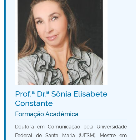
Ministério da Cidadania
Ministério da Saúde
Ministério de Minas e Energia
Ministério da Ciência, Tecnologia, Inovações e Comunicações
Ministério do Meio Ambiente
Ministério do Turismo
Prof.ª Dr.ª Sônia Elisabete
Constante
Ministério do Desenvolvimento Regional
Formação Acadêmica
Controladoria-Geral da União
Doutora em Comunicação pela Universidade
Federal de Santa Maria (UFSM). Mestre em
Ministério da Mulher, da Família e dos Direitos Humanos