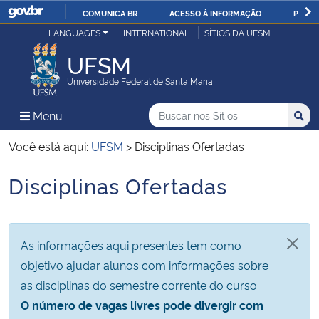
COMUNICA BR
ACESSO À INFORMAÇÃO
PARTI
Casa Civil
LANGUAGES
INTERNATIONAL
SÍTIOS DA UFSM
IR
PARA
UFSM
Ministério da Justiça e Segurança Pública
O
Universidade Federal de Santa Maria
CONTEÚDO
Ministério da Defesa
Buscar no nos Sítios
Busca
Busca:
Menu Principal do Sítio
Menu
Busc
Ministério das Relações Exteriores
Você está aqui:
UFSM
>
Disciplinas Ofertadas
Disciplinas Ofertadas
Ministério da Economia
Início do conteúdo
Ministério da Infraestrutura
As informações aqui presentes tem como
Ministério da Agricultura, Pecuária e Abastecimento
objetivo ajudar alunos com informações sobre
as disciplinas do semestre corrente do curso.
Ministério da Educação
O número de vagas livres pode divergir com