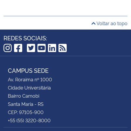
Voltar ao topo
REDES SOCIAIS:
TikTok
Instagram
Facebook
Twitter
YouTube
LinkedIn
RSS
CAMPUS SEDE
Av. Roraima nº 1000
Cidade Universitária
Bairro Camobi
Santa Maria - RS
CEP: 97105-900
+55 (55) 3220-8000