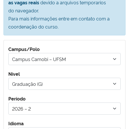
as vagas reais
devido a arquivos temporarios
Ministério da Cidadania
do navegador.
Para mais informações entre em contato com a
Ministério da Saúde
coordenação do curso.
Ministério de Minas e Energia
Campus/Polo
Ministério da Ciência, Tecnologia, Inovações e Comunicações
Campus Camobi – UFSM
Ministério do Meio Ambiente
Nível
Ministério do Turismo
Graduação (G)
Ministério do Desenvolvimento Regional
Período
Controladoria-Geral da União
Idioma
Ministério da Mulher, da Família e dos Direitos Humanos