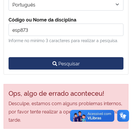
Secretaria-Geral
Código ou Nome da disciplina
Secretaria de Governo
Informe no mínimo 3 caracteres para realizar a pesquisa.
Gabinete de Segurança Institucional
Advocacia-Geral da União
Pesquisar
Banco Central do Brasil
Ops, algo de errado aconteceu!
Planalto
Desculpe, estamos com alguns problemas internos,
por favor tente realizar a operação novamente mais
tarde.