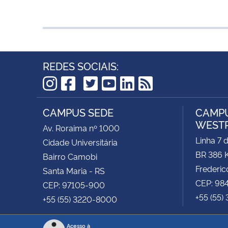
REDES SOCIAIS:
TikTok
Instagram
Facebook
Twitter
YouTube
LinkedIn
RSS
CAMPUS SEDE
CAMPU
WEST
Av. Roraima nº 1000
Linha 7 
Cidade Universitária
BR 386 
Bairro Camobi
Frederic
Santa Maria - RS
CEP: 98
CEP: 97105-900
+55 (55)
+55 (55) 3220-8000
Acesso à