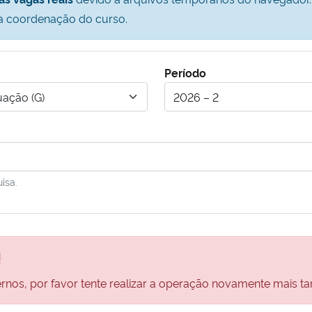
a coordenação do curso.
Período
ação (G)
isa.
!
nos, por favor tente realizar a operação novamente mais ta