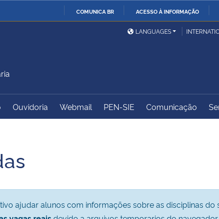
COMUNICA BR
ACESSO À INFORMAÇÃO
Ministério da Defesa
Ministério das Relações
Mini
IR
LANGUAGES
INTERNATI
Exteriores
PARA
O
Ministério da Cidadania
Ministério da Saúde
Mini
CONTEÚDO
ria
o
Ouvidoria
Webmail
PEN-SIE
Comunicação
Se
Ministério do
Controladoria-Geral da
Mini
Desenvolvimento Regional
União
Famí
Hum
das
Advocacia-Geral da União
Banco Central do Brasil
Plan
ivo ajudar alunos com informações sobre as disciplinas do 
as vagas reais
devido a arquivos temporarios do navegador.