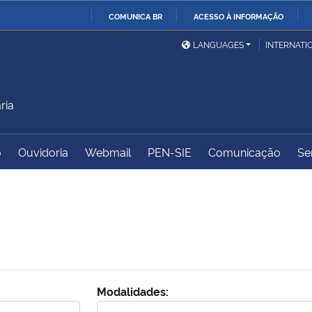
COMUNICA BR
ACESSO À INFORMAÇÃO
Ministério da Defesa
Ministério das Relações
Mini
IR
LANGUAGES
INTERNATI
Exteriores
PARA
O
Ministério da Cidadania
Ministério da Saúde
Mini
CONTEÚDO
ria
o
Ouvidoria
Webmail
PEN-SIE
Comunicação
Se
Ministério do
Controladoria-Geral da
Mini
Desenvolvimento Regional
União
Famí
Hum
Advocacia-Geral da União
Banco Central do Brasil
Plan
Modalidades: