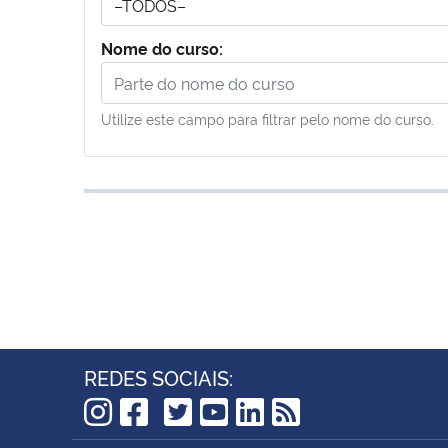
Nome do curso:
Utilize este campo para filtrar pelo nome do curso.
REDES SOCIAIS:
TikTok
Instagram
Facebook
Twitter
YouTube
LinkedIn
RSS