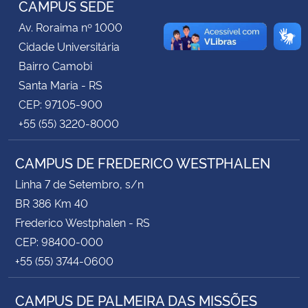
CAMPUS SEDE
Av. Roraima nº 1000
Secretaria-Geral
Cidade Universitária
Bairro Camobi
Secretaria de Governo
Santa Maria - RS
CEP: 97105-900
Gabinete de Segurança Institucional
+55 (55) 3220-8000
Advocacia-Geral da União
CAMPUS DE FREDERICO WESTPHALEN
Banco Central do Brasil
Linha 7 de Setembro, s/n
BR 386 Km 40
Planalto
Frederico Westphalen - RS
CEP: 98400-000
+55 (55) 3744-0600
CAMPUS DE PALMEIRA DAS MISSÕES