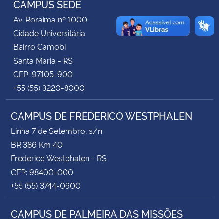
CAMPUS SEDE
Av. Roraima nº 1000
Secretaria-Geral
Cidade Universitária
Bairro Camobi
Secretaria de Governo
Santa Maria - RS
CEP: 97105-900
Gabinete de Segurança Institucional
+55 (55) 3220-8000
Advocacia-Geral da União
CAMPUS DE FREDERICO WESTPHALEN
Banco Central do Brasil
Linha 7 de Setembro, s/n
BR 386 Km 40
Planalto
Frederico Westphalen - RS
CEP: 98400-000
+55 (55) 3744-0600
CAMPUS DE PALMEIRA DAS MISSÕES