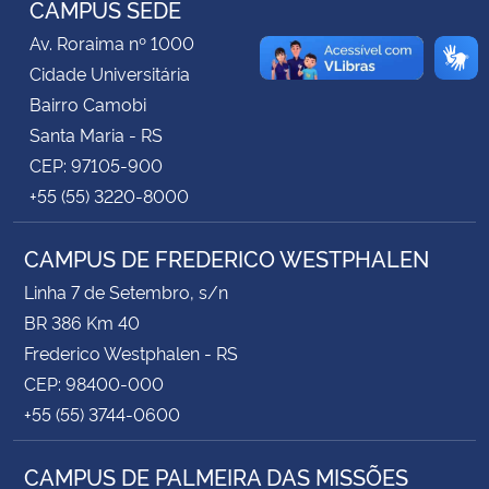
CAMPUS SEDE
Av. Roraima nº 1000
Secretaria-Geral
Cidade Universitária
Bairro Camobi
Secretaria de Governo
Santa Maria - RS
CEP: 97105-900
Gabinete de Segurança Institucional
+55 (55) 3220-8000
Advocacia-Geral da União
CAMPUS DE FREDERICO WESTPHALEN
Banco Central do Brasil
Linha 7 de Setembro, s/n
BR 386 Km 40
Planalto
Frederico Westphalen - RS
CEP: 98400-000
+55 (55) 3744-0600
CAMPUS DE PALMEIRA DAS MISSÕES