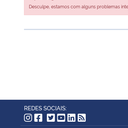
Desculpe, estamos com alguns problemas inter
REDES SOCIAIS:
TikTok
Instagram
Facebook
Twitter
YouTube
LinkedIn
RSS