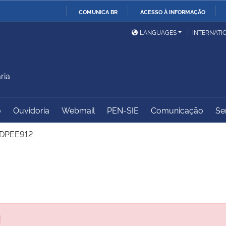
COMUNICA BR
ACESSO À INFORMAÇÃO
Ministério da Defesa
Ministério das Relações
Mini
IR
LANGUAGES
INTERNATI
Exteriores
PARA
O
Ministério da Cidadania
Ministério da Saúde
Mini
CONTEÚDO
ria
o
Ouvidoria
Webmail
PEN-SIE
Comunicação
Se
Ministério do
Controladoria-Geral da
Mini
Desenvolvimento Regional
União
Famí
DPEE912
Hum
Advocacia-Geral da União
Banco Central do Brasil
Plan
!