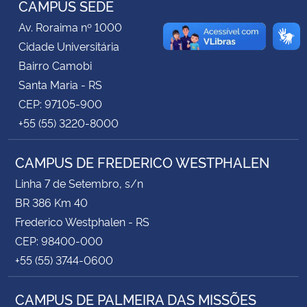
CAMPUS SEDE
Av. Roraima nº 1000
Secretaria-Geral
Cidade Universitária
Bairro Camobi
Secretaria de Governo
Santa Maria - RS
CEP: 97105-900
Gabinete de Segurança Institucional
+55 (55) 3220-8000
Advocacia-Geral da União
CAMPUS DE FREDERICO WESTPHALEN
Banco Central do Brasil
Linha 7 de Setembro, s/n
BR 386 Km 40
Planalto
Frederico Westphalen - RS
CEP: 98400-000
+55 (55) 3744-0600
CAMPUS DE PALMEIRA DAS MISSÕES