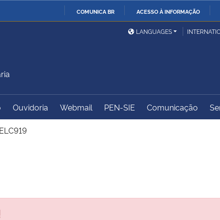
COMUNICA BR
ACESSO À INFORMAÇÃO
Ministério da Defesa
Ministério das Relações
Mini
IR
LANGUAGES
INTERNATI
Exteriores
PARA
O
Ministério da Cidadania
Ministério da Saúde
Mini
CONTEÚDO
ria
o
Ouvidoria
Webmail
PEN-SIE
Comunicação
Se
Ministério do
Controladoria-Geral da
Mini
Desenvolvimento Regional
União
Famí
ELC919
Hum
Advocacia-Geral da União
Banco Central do Brasil
Plan
!