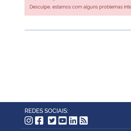
Desculpe, estamos com alguns problemas inter
REDES SOCIAIS:
TikTok
Instagram
Facebook
Twitter
YouTube
LinkedIn
RSS