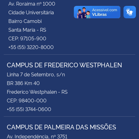
Av. Roraima nº 1000
Cidade Universitária
Secretaria-Geral
Bairro Camobi
Santa Maria - RS
Secretaria de Governo
CEP: 97105-900
+55 (55) 3220-8000
Gabinete de Segurança Institucional
CAMPUS DE FREDERICO WESTPHALEN
Advocacia-Geral da União
Linha 7 de Setembro, s/n
Banco Central do Brasil
BR 386 Km 40
Frederico Westphalen - RS
Planalto
CEP: 98400-000
+55 (55) 3744-0600
CAMPUS DE PALMEIRA DAS MISSÕES
Av. Independência, nº 3751