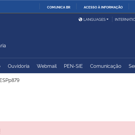
COMUNICA BR
ACESSO À INFORMAÇÃO
Ministério da Defesa
Ministério das Relações
Mini
IR
LANGUAGES
INTERNATI
Exteriores
PARA
O
Ministério da Cidadania
Ministério da Saúde
Mini
CONTEÚDO
ria
o
Ouvidoria
Webmail
PEN-SIE
Comunicação
Se
Ministério do
Controladoria-Geral da
Mini
Desenvolvimento Regional
União
Famí
ESPp879
Hum
Advocacia-Geral da União
Banco Central do Brasil
Plan
!