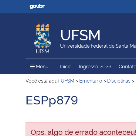
Casa Civil
Ministério da Justiça e
Segurança Pública
UFSM
Ministério da Agricultura,
Ministério da Educação
Universidade Federal de Santa Ma
Pecuária e Abastecimento
Menu Principal do Sítio
Menu
Início
Ingresso 2026
Contat
Ministério do Meio Ambiente
Ministério do Turismo
Você está aqui:
UFSM
>
Ementário
>
Disciplinas
>
ESPp879
Início do conteúdo
Secretaria de Governo
Gabinete de Segurança
Institucional
Ops, algo de errado aconteceu