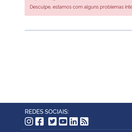
Desculpe, estamos com alguns problemas inter
REDES SOCIAIS:
TikTok
Instagram
Facebook
Twitter
YouTube
LinkedIn
RSS