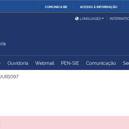
COMUNICA BR
ACESSO À INFORMAÇÃO
Ministério da Defesa
Ministério das Relações
Mini
IR
LANGUAGES
INTERNATI
Exteriores
PARA
O
Ministério da Cidadania
Ministério da Saúde
Mini
CONTEÚDO
ria
o
Ouvidoria
Webmail
PEN-SIE
Comunicação
Se
Ministério do
Controladoria-Geral da
Mini
Desenvolvimento Regional
União
Famí
JUR1097
Hum
Advocacia-Geral da União
Banco Central do Brasil
Plan
!