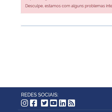
Desculpe, estamos com alguns problemas inter
REDES SOCIAIS:
TikTok
Instagram
Facebook
Twitter
YouTube
LinkedIn
RSS