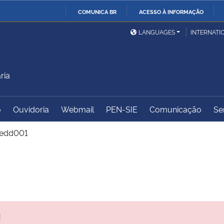
COMUNICA BR
ACESSO À INFORMAÇÃO
Ministério da Defesa
Ministério das Relações
Mini
IR
LANGUAGES
INTERNATI
Exteriores
PARA
O
Ministério da Cidadania
Ministério da Saúde
Mini
CONTEÚDO
ria
o
Ouvidoria
Webmail
PEN-SIE
Comunicação
Se
Ministério do
Controladoria-Geral da
Mini
Desenvolvimento Regional
União
Famí
edd001
Hum
Advocacia-Geral da União
Banco Central do Brasil
Plan
!