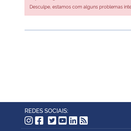
Desculpe, estamos com alguns problemas inter
REDES SOCIAIS:
TikTok
Instagram
Facebook
Twitter
YouTube
LinkedIn
RSS