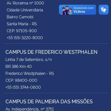
Av. Roraima nº 1000
Cidade Universitária
Secretaria-Geral
Bairro Camobi
Santa Maria - RS
Secretaria de Governo
CEP: 97105-900
+55 (55) 3220-8000
Gabinete de Segurança Institucional
CAMPUS DE FREDERICO WESTPHALEN
Advocacia-Geral da União
Linha 7 de Setembro, s/n
Banco Central do Brasil
BR 386 Km 40
Frederico Westphalen - RS
Planalto
CEP: 98400-000
+55 (55) 3744-0600
CAMPUS DE PALMEIRA DAS MISSÕES
Av. Independência, nº 3751