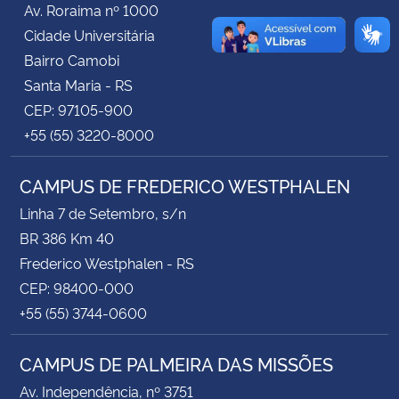
Av. Roraima nº 1000
Cidade Universitária
Secretaria-Geral
Bairro Camobi
Santa Maria - RS
Secretaria de Governo
CEP: 97105-900
+55 (55) 3220-8000
Gabinete de Segurança Institucional
CAMPUS DE FREDERICO WESTPHALEN
Advocacia-Geral da União
Linha 7 de Setembro, s/n
Banco Central do Brasil
BR 386 Km 40
Frederico Westphalen - RS
Planalto
CEP: 98400-000
+55 (55) 3744-0600
CAMPUS DE PALMEIRA DAS MISSÕES
Av. Independência, nº 3751