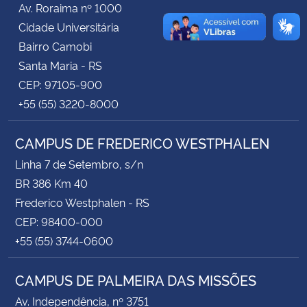
Av. Roraima nº 1000
Cidade Universitária
Secretaria-Geral
Bairro Camobi
Santa Maria - RS
Secretaria de Governo
CEP: 97105-900
+55 (55) 3220-8000
Gabinete de Segurança Institucional
CAMPUS DE FREDERICO WESTPHALEN
Advocacia-Geral da União
Linha 7 de Setembro, s/n
Banco Central do Brasil
BR 386 Km 40
Frederico Westphalen - RS
Planalto
CEP: 98400-000
+55 (55) 3744-0600
CAMPUS DE PALMEIRA DAS MISSÕES
Av. Independência, nº 3751