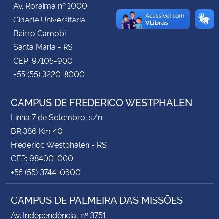
Av. Roraima nº 1000
Cidade Universitária
Secretaria-Geral
Bairro Camobi
Santa Maria - RS
Secretaria de Governo
CEP: 97105-900
+55 (55) 3220-8000
Gabinete de Segurança Institucional
CAMPUS DE FREDERICO WESTPHALEN
Advocacia-Geral da União
Linha 7 de Setembro, s/n
Banco Central do Brasil
BR 386 Km 40
Frederico Westphalen - RS
Planalto
CEP: 98400-000
+55 (55) 3744-0600
CAMPUS DE PALMEIRA DAS MISSÕES
Av. Independência, nº 3751