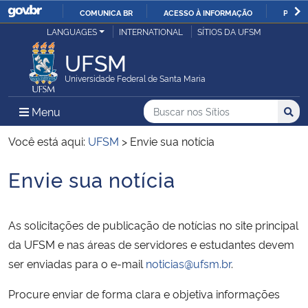
COMUNICA BR
ACESSO À INFORMAÇÃO
PARTI
Casa Civil
LANGUAGES
INTERNATIONAL
SÍTIOS DA UFSM
IR
PARA
UFSM
Ministério da Justiça e Segurança Pública
O
Universidade Federal de Santa Maria
CONTEÚDO
Ministério da Defesa
Buscar no nos Sítios
Busca
Busca:
Menu Principal do Sítio
Menu
Busc
Ministério das Relações Exteriores
Você está aqui:
UFSM
>
Envie sua notícia
Envie sua notícia
Ministério da Economia
Início do conteúdo
Ministério da Infraestrutura
As solicitações de publicação de notícias no site principal
da UFSM e nas áreas de servidores e estudantes devem
Ministério da Agricultura, Pecuária e Abastecimento
ser enviadas para o e-mail
noticias@ufsm.br
.
Ministério da Educação
Procure enviar de forma clara e objetiva informações