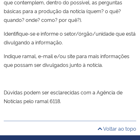
que contemplem, dentro do possível, as perguntas
Ministério da Cidadania
básicas para a produção da notícia (quem? o quê?
quando? onde? como? por quê?).
Ministério da Saúde
Identifique-se e informe o setor/órgão/unidade que está
Ministério de Minas e Energia
divulgando a informação.
Ministério da Ciência, Tecnologia, Inovações e Comunicações
Indique ramal, e-mail e/ou site para mais informações
que possam ser divulgados junto à notícia.
Ministério do Meio Ambiente
Ministério do Turismo
Dúvidas podem ser esclarecidas com a Agência de
Notícias pelo ramal 6118.
Ministério do Desenvolvimento Regional
Controladoria-Geral da União
Voltar ao topo
Ministério da Mulher, da Família e dos Direitos Humanos