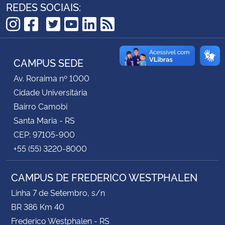
REDES SOCIAIS:
Secretaria-Geral
TikTok
Instagram
Facebook
Twitter
YouTube
LinkedIn
RSS
Secretaria de Governo
CAMPUS SEDE
Gabinete de Segurança Institucional
Av. Roraima nº 1000
Cidade Universitária
Advocacia-Geral da União
Bairro Camobi
Santa Maria - RS
Banco Central do Brasil
CEP: 97105-900
+55 (55) 3220-8000
Planalto
CAMPUS DE FREDERICO WESTPHALEN
Linha 7 de Setembro, s/n
BR 386 Km 40
Frederico Westphalen - RS