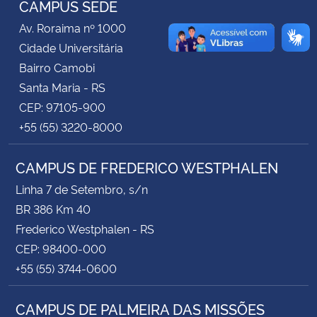
CAMPUS SEDE
Av. Roraima nº 1000
Secretaria-Geral
Cidade Universitária
Bairro Camobi
Secretaria de Governo
Santa Maria - RS
CEP: 97105-900
Gabinete de Segurança Institucional
+55 (55) 3220-8000
Advocacia-Geral da União
CAMPUS DE FREDERICO WESTPHALEN
Banco Central do Brasil
Linha 7 de Setembro, s/n
BR 386 Km 40
Planalto
Frederico Westphalen - RS
CEP: 98400-000
+55 (55) 3744-0600
CAMPUS DE PALMEIRA DAS MISSÕES