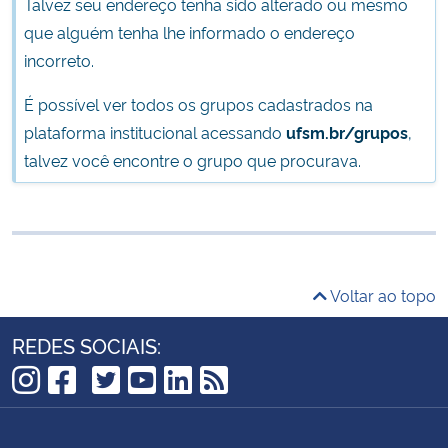
Talvez seu endereço tenha sido alterado ou mesmo
Ministério da Cidadania
que alguém tenha lhe informado o endereço
incorreto.
Ministério da Saúde
É possível ver todos os grupos cadastrados na
Ministério de Minas e Energia
plataforma institucional acessando
ufsm.br/grupos
,
talvez você encontre o grupo que procurava.
Ministério da Ciência, Tecnologia, Inovações e Comunicações
Ministério do Meio Ambiente
Ministério do Turismo
Voltar ao topo
Ministério do Desenvolvimento Regional
REDES SOCIAIS:
Controladoria-Geral da União
TikTok
Instagram
Facebook
Twitter
YouTube
LinkedIn
RSS
Ministério da Mulher, da Família e dos Direitos Humanos