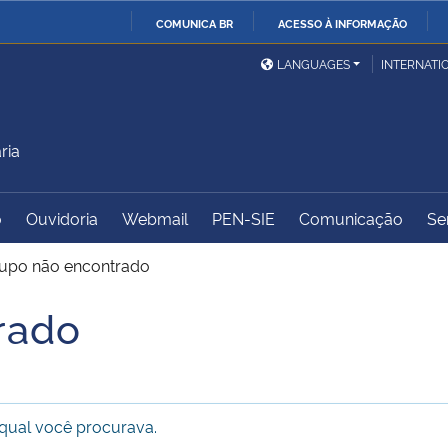
COMUNICA BR
ACESSO À INFORMAÇÃO
Ministério da Defesa
Ministério das Relações
Mini
IR
LANGUAGES
INTERNATI
Exteriores
PARA
O
Ministério da Cidadania
Ministério da Saúde
Mini
CONTEÚDO
ria
o
Ouvidoria
Webmail
PEN-SIE
Comunicação
Se
Ministério do
Controladoria-Geral da
Mini
Desenvolvimento Regional
União
Famí
upo não encontrado
Hum
rado
Advocacia-Geral da União
Banco Central do Brasil
Plan
qual você procurava.