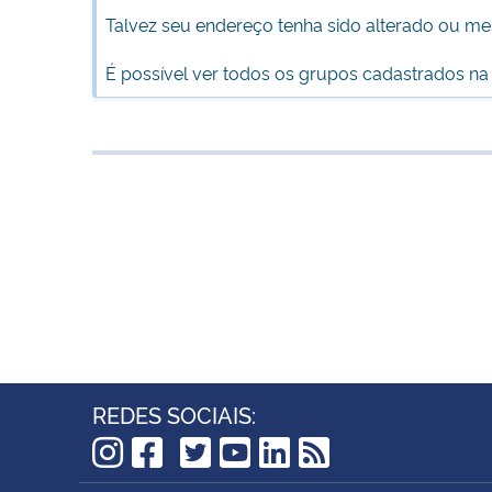
Talvez seu endereço tenha sido alterado ou m
É possível ver todos os grupos cadastrados na
REDES SOCIAIS:
TikTok
Instagram
Facebook
Twitter
YouTube
LinkedIn
RSS