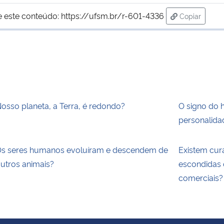
e este conteúdo:
https://ufsm.br/r-601-4336
Copiar
para área d
osso planeta, a Terra, é redondo?
O signo do 
personalida
s seres humanos evoluíram e descendem de
Existem cur
utros animais?
escondidas 
comerciais?