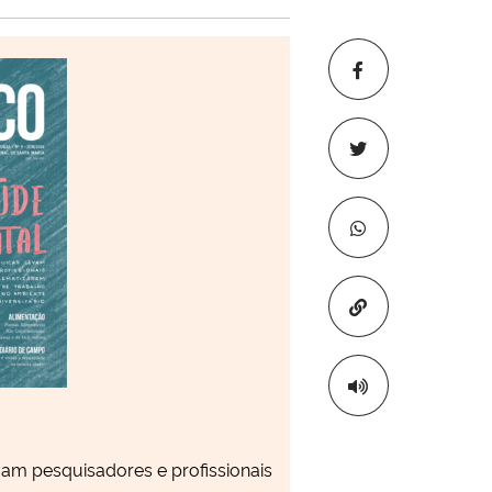
Copiar para áre
am pesquisadores e profissionais