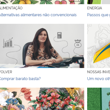
ALIMENTAÇÃO
ENERGIA
Alternativas alimentares não convencionais
Passos que 
Comprar barato basta?
Um novo olha
VOLVER
NOSSAS INV
Comprar barato basta?
Um novo olh
 terceira (sexual)idade
Arroz nosso 