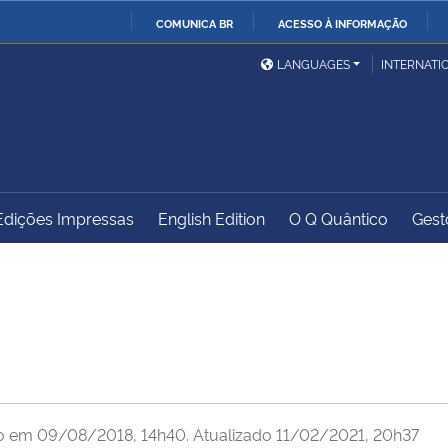
COMUNICA BR
ACESSO À INFORMAÇÃO
Ministério da Defesa
Ministério das Relações
Mini
IR
LANGUAGES
INTERNATI
Exteriores
PARA
O
Ministério da Cidadania
Ministério da Saúde
Mini
CONTEÚDO
Edições Impressas
English Edition
O Q Quântico
Gest
Ministério do
Controladoria-Geral da
Mini
Desenvolvimento Regional
União
Famí
Hum
Advocacia-Geral da União
Banco Central do Brasil
Plan
do em
09/08/2018, 14h40
. Atualizado
11/02/2021, 20h37