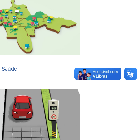
iva?
a Saúde
a Saúde
geram energia