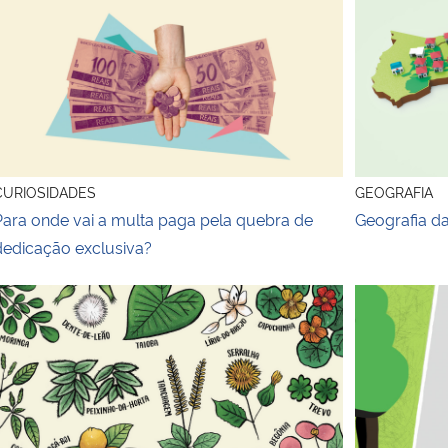
us foi estagiário de Oscar Niemeyer?
ara onde vai a multa paga pela quebra de dedicação exclus
Geografia d
CURIOSIDADES
GEOGRAFIA
Para onde vai a multa paga pela quebra de
Geografia d
dedicação exclusiva?
lternativas alimentares não convencionais
Passos que 