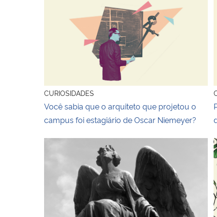
Você sabia que o arquiteto que projetou o camp
P
CURIOSIDADES
Você sabia que o arquiteto que projetou o
campus foi estagiário de Oscar Niemeyer?
Arte Cemiterial
A