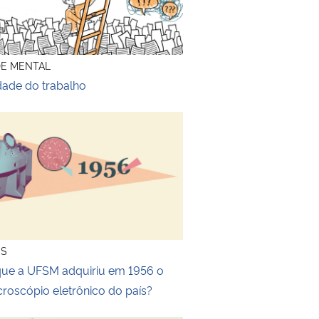
DE MENTAL
dade do trabalho
que a UFSM adquiriu em 1956 o segundo microscópio eletrôn
ES
que a UFSM adquiriu em 1956 o
roscópio eletrônico do país?