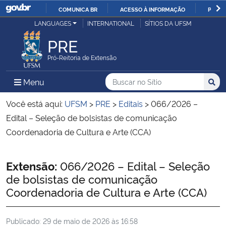
COMUNICA BR
ACESSO À INFORMAÇÃO
PARTI
Casa Civil
LANGUAGES
INTERNATIONAL
SÍTIOS DA UFSM
IR
PARA
PRE
Ministério da Justiça e Segurança Pública
O
Pró-Reitoria de Extensão
CONTEÚDO
Ministério da Defesa
Buscar no no Sítio
Busca
Busca:
Menu Principal do Sítio
Menu
Busc
Ministério das Relações Exteriores
Você está aqui:
UFSM
>
PRE
>
Editais
>
066/2026 –
Edital – Seleção de bolsistas de comunicação
Ministério da Economia
Coordenadoria de Cultura e Arte (CCA)
Ministério da Infraestrutura
Início do conteúdo
Extensão:
066/2026 – Edital – Seleção
de bolsistas de comunicação
Ministério da Agricultura, Pecuária e Abastecimento
Coordenadoria de Cultura e Arte (CCA)
Ministério da Educação
Publicado:
29 de maio de 2026 às 16:58