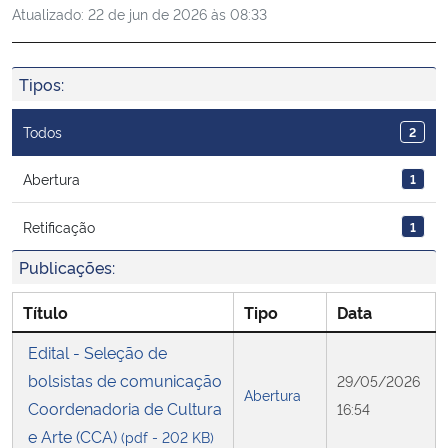
Atualizado:
22 de jun de 2026 às 08:33
Ministério da Cidadania
Ministério da Saúde
Tipos:
Ministério de Minas e Energia
Todos
2
Ministério da Ciência, Tecnologia, Inovações e Comunicações
Abertura
1
Retificação
1
Ministério do Meio Ambiente
Publicações:
Ministério do Turismo
Título
Tipo
Data
Ministério do Desenvolvimento Regional
Edital - Seleção de
bolsistas de comunicação
29/05/2026
Controladoria-Geral da União
Abertura
Coordenadoria de Cultura
16:54
e Arte (CCA)
(pdf - 202 KB)
Ministério da Mulher, da Família e dos Direitos Humanos