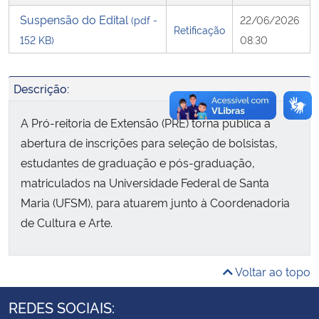
Suspensão do Edital
(pdf -
22/06/2026
Retificação
Secretaria-Geral
152 KB)
08:30
Secretaria de Governo
Descrição:
Gabinete de Segurança Institucional
A Pró-reitoria de Extensão (PRE) torna pública a
abertura de inscrições para seleção de bolsistas,
Advocacia-Geral da União
estudantes de graduação e pós-graduação,
matriculados na Universidade Federal de Santa
Banco Central do Brasil
Maria (UFSM), para atuarem junto à Coordenadoria
de Cultura e Arte.
Planalto
Voltar ao topo
REDES SOCIAIS: