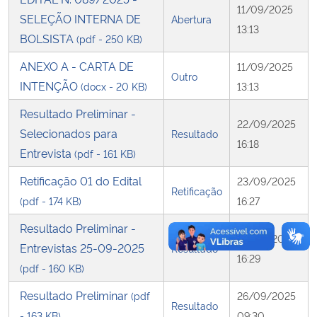
11/09/2025
SELEÇÃO INTERNA DE
Abertura
13:13
Secretaria-Geral
BOLSISTA
(pdf - 250 KB)
ANEXO A - CARTA DE
11/09/2025
Secretaria de Governo
Outro
INTENÇÃO
(docx - 20 KB)
13:13
Gabinete de Segurança Institucional
Resultado Preliminar -
22/09/2025
Selecionados para
Resultado
16:18
Advocacia-Geral da União
Entrevista
(pdf - 161 KB)
Retificação 01 do Edital
23/09/2025
Banco Central do Brasil
Retificação
(pdf - 174 KB)
16:27
Planalto
Resultado Preliminar -
23/09/2025
Entrevistas 25-09-2025
Resultado
16:29
(pdf - 160 KB)
Resultado Preliminar
(pdf
26/09/2025
Resultado
- 163 KB)
09:30