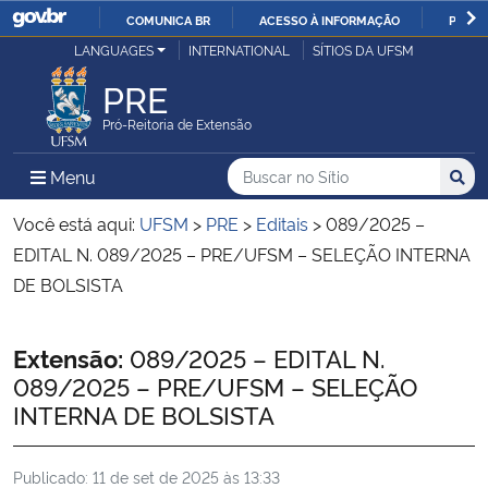
COMUNICA BR
ACESSO À INFORMAÇÃO
PARTI
Casa Civil
LANGUAGES
INTERNATIONAL
SÍTIOS DA UFSM
IR
PARA
PRE
Ministério da Justiça e Segurança Pública
O
Pró-Reitoria de Extensão
CONTEÚDO
Ministério da Defesa
Buscar no no Sítio
Busca
Busca:
Menu Principal do Sítio
Menu
Busc
Ministério das Relações Exteriores
Você está aqui:
UFSM
>
PRE
>
Editais
>
089/2025 –
EDITAL N. 089/2025 – PRE/UFSM – SELEÇÃO INTERNA
Ministério da Economia
DE BOLSISTA
Ministério da Infraestrutura
Início do conteúdo
Extensão:
089/2025 – EDITAL N.
089/2025 – PRE/UFSM – SELEÇÃO
Ministério da Agricultura, Pecuária e Abastecimento
INTERNA DE BOLSISTA
Ministério da Educação
Publicado:
11 de set de 2025 às 13:33