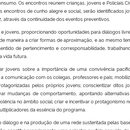
nsumo. Os encontros reúnem crianças, jovens e Policiais Civ
s encontros de cunho alegre e social, serão identificados j
, através da continuidade dos eventos preventivos.
 e jovens, proporcionando oportunidades para diálogos liv
, de maneira a criar formas de aproximação, e ao mesmo t
sentido de pertencimento e corresponsabilidade, trabalha
 vida futura.
r jovens sobre a importância de uma convivência pacíf
 a comunicação com os colegas, professores e pais; mobilizar
tagonizadas pelos próprios jovens; conscientizar ditos j
var mudanças de comportamento, apontando alternativas 
olência no âmbito social; criar e incentivar o protagonismo 
ultiplicadores da essência do programa.
 diálogo e na produção de uma rede sustentada pelas bases