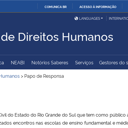
COMUNICA BR
ACESSO À INFORMAÇÃO
Ministério da Defesa
Ministério das Relações
Mini
IR
LANGUAGES
INTERNATI
Exteriores
PARA
 de Direitos Humanos
O
Ministério da Cidadania
Ministério da Saúde
Mini
CONTEÚDO
ca
NEABI
Notórios Saberes
Serviços
Gestores do s
Ministério do
Controladoria-Geral da
Mini
Desenvolvimento Regional
União
Famí
s Humanos
>
Papo de Responsa
Hum
a
Advocacia-Geral da União
Banco Central do Brasil
Plan
vil do Estado do Rio Grande do Sul que tem como público al
lizados encontros nas escolas de ensino fundamental e médi