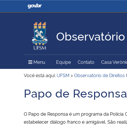
Casa Civil
Ministério da Justiça e
Segurança Pública
Observatório
Ministério da Agricultura,
Ministério da Educação
Pecuária e Abastecimento
Menu Principal do Sítio
Menu
Equipe
Contato
Casa Verôni
Ministério do Meio Ambiente
Ministério do Turismo
Você está aqui:
UFSM
>
Observatório de Direito
Papo de Respons
Início do conteúdo
Secretaria de Governo
Gabinete de Segurança
Institucional
O Papo de Responsa é um programa da Polícia Ci
estabelecer diálogo franco e amigável. São rea