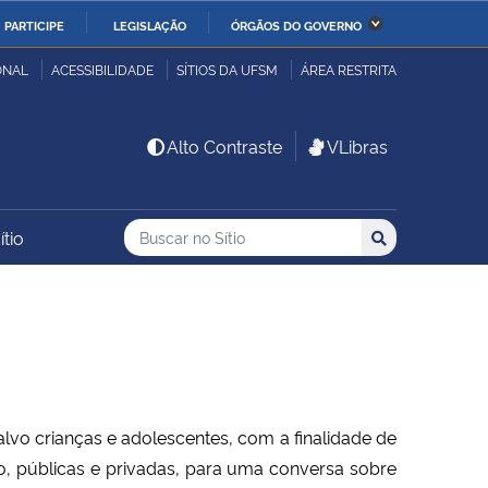
PARTICIPE
LEGISLAÇÃO
ÓRGÃOS DO GOVERNO
stério da Economia
Ministério da Infraestrutura
ONAL
ACESSIBILIDADE
SÍTIOS DA UFSM
ÁREA RESTRITA
stério de Minas e Energia
Ministério da Ciência,
Alto Contraste
VLibras
Tecnologia, Inovações e
Comunicações
Buscar no no Sítio
Busca
Busca:
ítio
Buscar
stério da Mulher, da
Secretaria-Geral
lia e dos Direitos
anos
alto
vo crianças e adolescentes, com a finalidade de
o, públicas e privadas, para uma conversa sobre