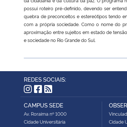
da cidadania e da cultura da paz. O programa n
possui roteiro pré-definido, devendo ser enten
quebra de preconceitos e estereótipos tendo e
com a própria sociedade. Como o nome do pro
aproximação entre sujeitos em estado de tensão s
e sociedade no Rio Grande do Sul.
REDES SOCIAIS:
Instagram
Facebook
RSS
CAMPUS SEDE
OBSER
Av. Roraima nº 1000
Vinculad
Cidade Universitária
Cidade U