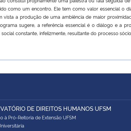
ão constitui propriamente uma palestra ou fala seguida de
dido como um encontro. Ele tem como valor essencial o di
m vista a produção de uma ambiência de maior proximidade
grama sugere, a referência essencial é o diálogo e a p
ocial constante, infelizmente, resultante do processo sócio
VATÓRIO DE DIREITOS HUMANOS UFSM
o à Pró-Reitoria de Extensão UFSM
niversitária