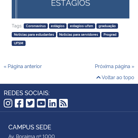
Tags:
Coronavírus
estágios
estagios-ufsm
graduação
Notícias para estudantes
Notícias para servidores
Prograd
UFSM
« Página anterior
Próxima página »
Voltar ao topo
REDES SOCIAIS:
Instagram
Facebook
Twitter
YouTube
LinkedIn
RSS
CAMPUS SEDE
Av. Roraima nº 1000