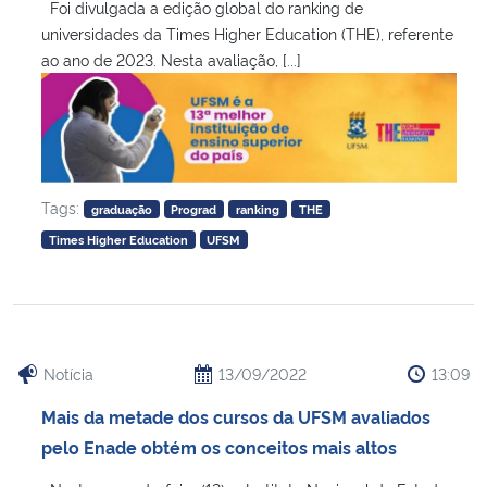
Foi divulgada a edição global do ranking de
universidades da Times Higher Education (THE), referente
Secretaria-Geral
ao ano de 2023. Nesta avaliação, [...]
Secretaria de Governo
Gabinete de Segurança Institucional
Tags:
graduação
Prograd
ranking
THE
Advocacia-Geral da União
Times Higher Education
UFSM
Banco Central do Brasil
Planalto
Notícia
13/09/2022
13:09
Mais da metade dos cursos da UFSM avaliados
pelo Enade obtém os conceitos mais altos