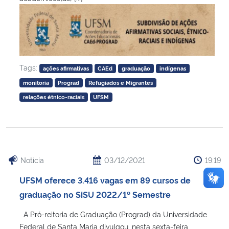
Tags:
ações afirmativas
CAEd
graduação
indígenas
monitoria
Prograd
Refugiados e Migrantes
relações étnico-raciais
UFSM
Notícia
03/12/2021
19:19
UFSM oferece 3.416 vagas em 89 cursos de
graduação no SiSU 2022/1º Semestre
A Pró-reitoria de Graduação (Prograd) da Universidade
Federal de Santa Maria divulgou, nesta sexta-feira