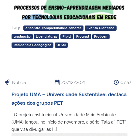
Tags:
encontro-compartilhando-saberes
Evento Científico
graduação
Licenciaturas
Pibid
Prograd
Prolicen
Residência Pedagógica
UFSM
Notícia
20/12/2021
07:57
Projeto UMA – Universidade Sustentável destaca
ações dos grupos PET
O projeto institucional Universidade Meio Ambiente
(UMA) lançou, no início de novembro, a série “Fala aí, PET”,
que visa divulgar as [...]