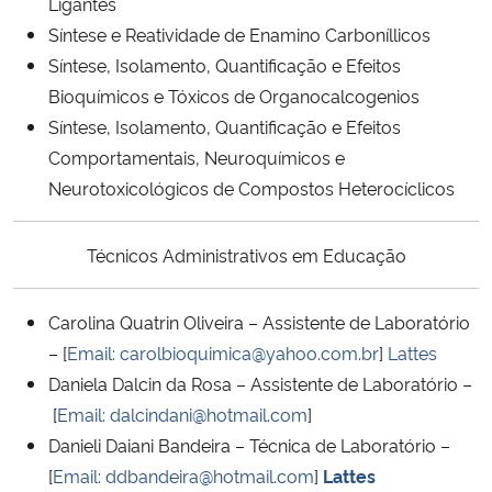
Ligantes
Síntese e Reatividade de Enamino Carboníllicos
Síntese, Isolamento, Quantificação e Efeitos
Bioquímicos e Tóxicos de Organocalcogenios
Síntese, Isolamento, Quantificação e Efeitos
Comportamentais, Neuroquímicos e
Neurotoxicológicos de Compostos Heterocíclicos
Técnicos Administrativos em Educação
Carolina Quatrin Oliveira – Assistente de Laboratório
– [
Email:
carolbioquimica@yahoo.com.br
]
Lattes
Daniela Dalcin da Rosa – Assistente de Laboratório –
[
Email:
dalcindani@hotmail.com
]
Danieli Daiani Bandeira – Técnica de Laboratório –
[
Email:
ddbandeira@hotmail.com
]
Lattes