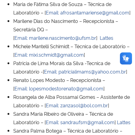
Maria de Fátima Silva de Souza – Técnica de
Laboratório – [
Email:
afrosantamariense@gmail.com
]
Marilene Dias do Nascimento – Recepcionista –
Secretária DQ –
[
Email:
marilene.nascimento@ufsm.br
]
Lattes
Michele Mantelli Schimidt – Técnica de Laboratório –
[
Email:
mixi.schmidt@gmail.com
]
Patricia de Lima Morais da Silva -Tecnica de
Laboratório -[
Email:
patricialimams@yahoo.com.br
]
Renato Lopes Modesto – Recepcionista –
[
Email:
lopesmodestorenato@gmail.com
]
Rosangela de Alba Possamai Gomes – Assistente de
Laboratório – [
Email:
zanzasol@bol.com.br
]
Sandra Maria Ribeiro de Oliveira – Técnica de
Laboratório – [
Email:
sandraufsm@gmail.com
]
Lattes
Sandra Palma Botega – Técnica de Laboratório –