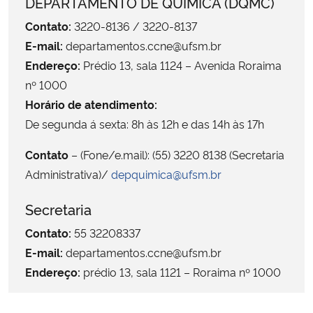
DEPARTAMENTO DE QUÍMICA (DQMC)
Ministério da Cidadania
Contato:
3220-8136 / 3220-8137
E-mail:
departamentos.ccne@ufsm.br
Ministério da Saúde
Endereço:
Prédio 13, sala 1124 – Avenida Roraima
nº 1000
Ministério de Minas e Energia
Horário de atendimento:
De segunda á sexta: 8h às 12h e das 14h às 17h
Ministério da Ciência, Tecnologia, Inovações e Comunicações
Contato
– (Fone/e.mail): (55) 3220 8138 (Secretaria
Ministério do Meio Ambiente
Administrativa)/
depquimica@ufsm.br
Ministério do Turismo
Secretaria
Contato:
55 32208337
Ministério do Desenvolvimento Regional
E-mail:
departamentos.ccne@ufsm.br
Endereço:
prédio 13, sala 1121 – Roraima nº 1000
Controladoria-Geral da União
Ministério da Mulher, da Família e dos Direitos Humanos