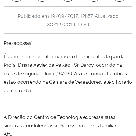
Ministério da Cidadania
Publicado em
19/09/2017, 12h57
. Atualizado
Ministério da Saúde
30/12/2019, 9h39
Ministério de Minas e Energia
Prezados(as),
Ministério da Ciência, Tecnologia, Inovações e Comunicações
É com pesar que informamos o falecimento do pai da
Profa. Dinara Xavier da Paixão, Sr. Darcy, ocorrido na
Ministério do Meio Ambiente
noite de segunda-feira (18/09). As cerimônias fúnebres
estão ocorrendo na Câmara de Vereadores, até o horário
Ministério do Turismo
do meio-dia.
Ministério do Desenvolvimento Regional
A Direção do Centro de Tecnologia expressa suas
Controladoria-Geral da União
sinceras condolências à Professora e seus familiares.
Att.,
Ministério da Mulher, da Família e dos Direitos Humanos