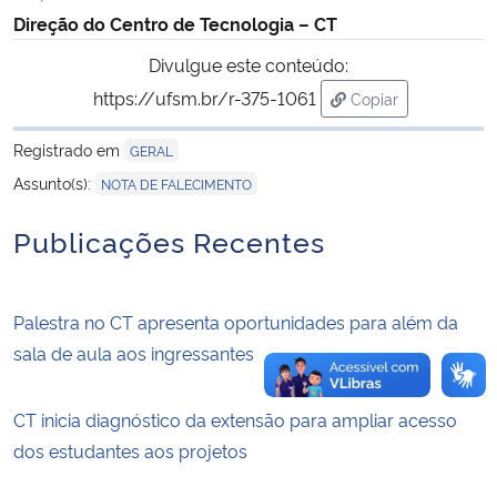
Direção do Centro de Tecnologia – CT
Secretaria-Geral
Divulgue este conteúdo:
https://ufsm.br/r-375-1061
Copiar
Secretaria de Governo
para área de trans
Registrado em
GERAL
Gabinete de Segurança Institucional
Assunto(s):
NOTA DE FALECIMENTO
Advocacia-Geral da União
Publicações Recentes
Banco Central do Brasil
Palestra no CT apresenta oportunidades para além da
Planalto
sala de aula aos ingressantes
CT inicia diagnóstico da extensão para ampliar acesso
dos estudantes aos projetos