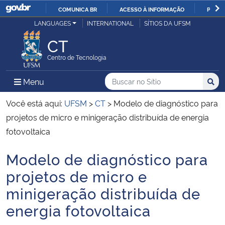
COMUNICA BR
ACESSO À INFORMAÇÃO
PARTI
Casa Civil
LANGUAGES
INTERNATIONAL
SÍTIOS DA UFSM
IR
PARA
CT
Ministério da Justiça e Segurança Pública
O
Centro de Tecnologia
CONTEÚDO
Ministério da Defesa
Buscar no no Sítio
Busca
Busca:
Menu Principal do Sítio
Menu
Busc
Ministério das Relações Exteriores
Você está aqui:
UFSM
>
CT
>
Modelo de diagnóstico para
projetos de micro e minigeração distribuída de energia
Ministério da Economia
fotovoltaica
Modelo de diagnóstico para
Ministério da Infraestrutura
Início do conteúdo
projetos de micro e
Ministério da Agricultura, Pecuária e Abastecimento
minigeração distribuída de
energia fotovoltaica
Ministério da Educação