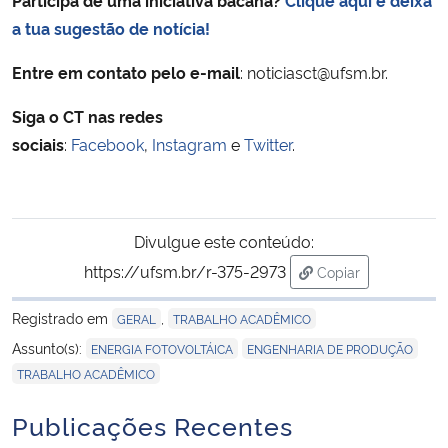
a tua sugestão de notícia!
Entre em contato pelo e-mail
: noticiasct@ufsm.br.
Siga o CT nas redes
sociais
:
Facebook
,
Instagram
e
Twitter
.
Divulgue este conteúdo:
https://ufsm.br/r-375-2973
Copiar
para área de tran
Registrado em
,
GERAL
TRABALHO ACADÊMICO
,
,
Assunto(s):
ENERGIA FOTOVOLTÁICA
ENGENHARIA DE PRODUÇÃO
TRABALHO ACADÊMICO
Publicações Recentes