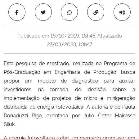
Ministério da Cidadania
Copiar para área 
Ministério da Saúde
Publicado em
16/10/2019, 16h48
. Atualizado
Ministério de Minas e Energia
27/03/2023, 10h47
Ministério da Ciência, Tecnologia, Inovações e Comunicações
Esta pesquisa de mestrado, realizada no Programa de
Pós-Graduação em Engenharia de Produção, busca
Ministério do Meio Ambiente
propor um modelo de diagnóstico para auxiliar
Ministério do Turismo
investidores na tomada de decisão sobre a
implementação de projetos de micro e minigeração
Ministério do Desenvolvimento Regional
distribuída de energia fotovoltaica. A autoria é de Paula
Donaduzzi Rigo, orientada por Julio Cezar Mairesse
Controladoria-Geral da União
Siluk.
A energia fotovoltaica exibe um mercado promissor em
Ministério da Mulher, da Família e dos Direitos Humanos