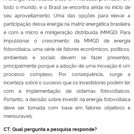
todo o mundo, e o Brasil se encontra ainda no início de
Secretaria-Geral
seu aproveitamento. Uma das opções para elevar a
participação dessa energia na matriz energética brasileira
Secretaria de Governo
é com a micro e minigeração distribuída (MMGD). Para
impulsionar o crescimento da MMGD de energia
Gabinete de Segurança Institucional
fotovoltaica, uma série de fatores econômicos, políticos,
ambientais e sociais devem se fazer presentes,
Advocacia-Geral da União
principalmente porque a adoção de uma inovação é um
processo complexo. Por consequência, surge a
Banco Central do Brasil
incerteza sobre o sucesso que os investidores podem ter
com a implementação de sistemas fotovoltaicos.
Planalto
Portanto, a decisão sobre investir na energia fotovoltaica
deve ser tomada com base em fatores objetivos e
mensuráveis.
CT: Qual pergunta a pesquisa responde?