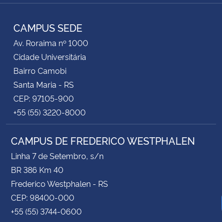
TikTok
Instagram
Facebook
Twitter
YouTube
LinkedIn
RSS
CAMPUS SEDE
Av. Roraima nº 1000
Cidade Universitária
Bairro Camobi
Santa Maria - RS
CEP: 97105-900
+55 (55) 3220-8000
CAMPUS DE FREDERICO WESTPHALEN
Linha 7 de Setembro, s/n
BR 386 Km 40
Frederico Westphalen - RS
CEP: 98400-000
+55 (55) 3744-0600