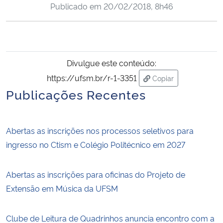
Publicado em
20/02/2018, 8h46
Ministério da Cidadania
Ministério da Saúde
Ministério de Minas e Energia
Divulgue este conteúdo:
https://ufsm.br/r-1-3351
Copiar
Ministério da Ciência, Tecnologia, Inovações e Comunicações
para área de transf
Publicações Recentes
Ministério do Meio Ambiente
Abertas as inscrições nos processos seletivos para
Ministério do Turismo
ingresso no Ctism e Colégio Politécnico em 2027
Ministério do Desenvolvimento Regional
Abertas as inscrições para oficinas do Projeto de
Extensão em Música da UFSM
Controladoria-Geral da União
Clube de Leitura de Quadrinhos anuncia encontro com a
Ministério da Mulher, da Família e dos Direitos Humanos