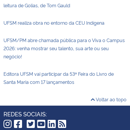
leitura de Golias, de Tom Gauld
Secretaria-Geral
UFSM realiza obra no entorno da CEU Indígena
Secretaria de Governo
UFSM/PM abre chamada pública para o Viva o Campus
Gabinete de Segurança Institucional
2026: venha mostrar seu talento, sua arte ou seu
negócio!
Advocacia-Geral da União
Editora UFSM vai participar da 53ª Feira do Livro de
Banco Central do Brasil
Santa Maria com 17 lançamentos
Planalto
Voltar ao topo
REDES SOCIAIS: