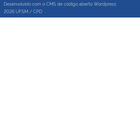
Desenvolvido com o CMS de código aberto
Wordpress
2026
UFSM
/
CPD