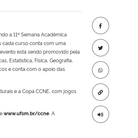
vendo a 11ª Semana Acadêmica
as cada curso conta com uma
O evento está sendo promovido pela
, Estatística, Física, Geografia,
icos e conta com o apoio das
lturais e a Copa CCNE, com jogos
Copiar para áre
te
www.ufsm.br/ccne
. A