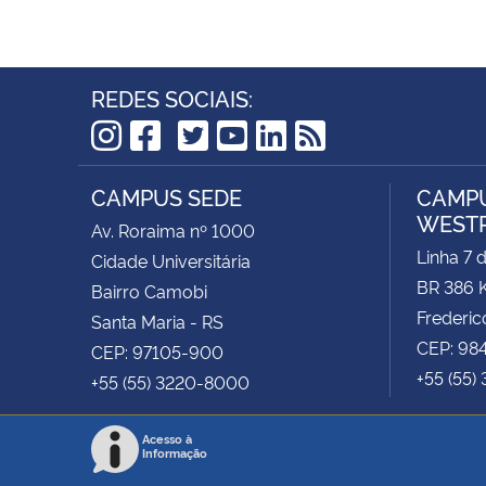
REDES SOCIAIS:
TikTok
Instagram
Facebook
Twitter
YouTube
LinkedIn
RSS
CAMPUS SEDE
CAMPU
WEST
Av. Roraima nº 1000
Linha 7 
Cidade Universitária
BR 386 
Bairro Camobi
Frederic
Santa Maria - RS
CEP: 98
CEP: 97105-900
+55 (55)
+55 (55) 3220-8000
Acesso à
Informação