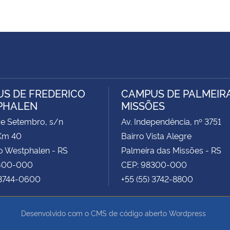
S DE FREDERICO
CAMPUS DE PALMEIR
PHALEN
MISSÕES
de Setembro, s/n
Av. Independência, nº 3751
Km 40
Bairro Vista Alegre
o Westphalen - RS
Palmeira das Missões - RS
400-000
CEP: 98300-000
 3744-0600
+55 (55) 3742-8800
Desenvolvido com o CMS de código aberto
Wordpress