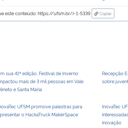
ue este conteúdo:
https://ufsm.br/r-1-5339
Copiar
para área de 
m sua 41ª edição, Festival de Inverno
Recepção Es
mpactou mais de 3 mil pessoas em Vale
sobre juvent
êneto e Santa Maria
novaTec UFSM promove palestras para
InovaTec UFS
presentar o HackaTruck MakerSpace
interessada
inovação