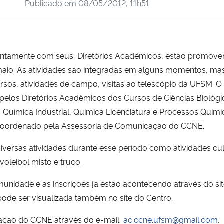
Publicado em
08/05/2012, 11h51
, juntamente com seus Diretórios Acadêmicos, estão promo
 maio. As atividades são integradas em alguns momentos, m
rsos, atividades de campo, visitas ao telescópio da UFSM. 
pelos Diretórios Acadêmicos dos Cursos de Ciências Biológicas
 Química Industrial, Química Licenciatura e Processos Quím
Coordenado pela Assessoria de Comunicação do CCNE.
iversas atividades durante esse período como atividades cu
voleibol misto e truco.
unidade e as inscrições já estão acontecendo através do si
e ser visualizada também no site do Centro.
ação do CCNE através do e-mail
ac.ccne.ufsm@gmail.com.