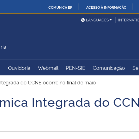
COMUNICA BR
ACESSO À INFORMAÇÃO
Ministério da Defesa
Ministério das Relações
Mini
IR
LANGUAGES
INTERNATI
Exteriores
PARA
O
Ministério da Cidadania
Ministério da Saúde
Mini
CONTEÚDO
ria
o
Ouvidoria
Webmail
PEN-SIE
Comunicação
Se
Ministério do
Controladoria-Geral da
Mini
Desenvolvimento Regional
União
Famí
tegrada do CCNE ocorre no final de maio
Hum
ica Integrada do CCNE
Advocacia-Geral da União
Banco Central do Brasil
Plan