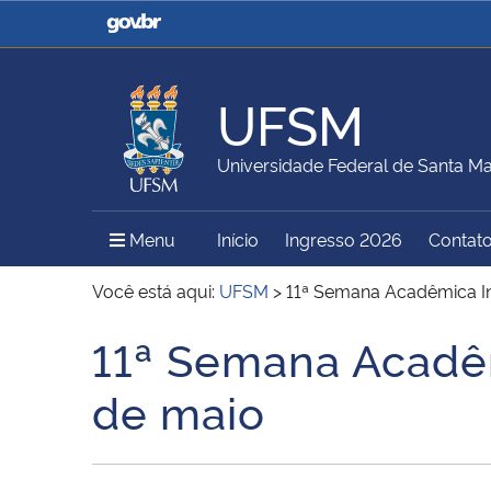
Casa Civil
Ministério da Justiça e
Segurança Pública
UFSM
Ministério da Agricultura,
Ministério da Educação
Universidade Federal de Santa Ma
Pecuária e Abastecimento
Menu Principal do Sítio
Menu
Início
Ingresso 2026
Contat
Ministério do Meio Ambiente
Ministério do Turismo
Você está aqui:
UFSM
>
11ª Semana Acadêmica In
11ª Semana Acadêm
Início do conteúdo
Secretaria de Governo
Gabinete de Segurança
de maio
Institucional