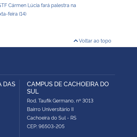
STF Cármen Lúcia fará palestra na
a-feira (14)
Voltar ao topo
A DAS
CAMPUS DE CACHOEIRA DO
SUL
Rod. Taufik Germano, nº 3013
Bairro Universitário II
Cachoeira do Sul - RS
CEP: 96503-205