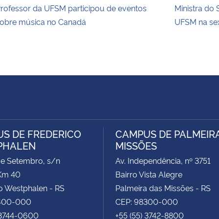
rofessor da UFSM participou de eventos
Ministra do 
obre música no Canadá
UFSM na sext
S DE FREDERICO
CAMPUS DE PALMEIR
PHALEN
MISSÕES
de Setembro, s/n
Av. Independência, nº 3751
Km 40
Bairro Vista Alegre
o Westphalen - RS
Palmeira das Missões - RS
400-000
CEP: 98300-000
 3744-0600
+55 (55) 3742-8800