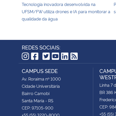
Tecnologia inovadora desenvolvida na
P
UFSM/FW utiliza drones e IA para monitorar a
s
qualidade da água
REDES SOCIAIS:
TikTok
Instagram
Facebook
Twitter
YouTube
LinkedIn
RSS
CAMPUS SEDE
CAMPU
WEST
Av. Roraima nº 1000
Linha 7 
Cidade Universitária
BR 386 
Bairro Camobi
Frederic
Santa Maria - RS
CEP: 98
CEP: 97105-900
+55 (55)
+55 (55) 3220-8000