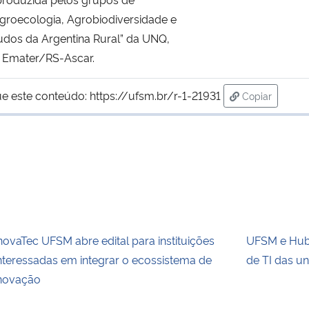
groecologia, Agrobiodiversidade e
udos da Argentina Rural” da UNQ,
 Emater/RS-Ascar.
ue este conteúdo:
https://ufsm.br/r-1-21931
Copiar
para área de
novaTec UFSM abre edital para instituições
UFSM e Hub.
nteressadas em integrar o ecossistema de
de TI das un
novação