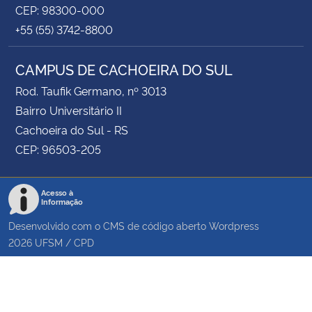
CEP: 98300-000
+55 (55) 3742-8800
CAMPUS DE CACHOEIRA DO SUL
Rod. Taufik Germano, nº 3013
Bairro Universitário II
Cachoeira do Sul - RS
CEP: 96503-205
Acesso à
Informação
Desenvolvido com o CMS de código aberto
Wordpress
2026
UFSM
/
CPD