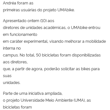
Andréa foram as
primeiras usuárias do projeto UMAbike.
Secretaria-Geral
Apresentado ontem (10) aos
Secretaria de Governo
diretores de unidades acadêmicas, o UMAbike entrou
em funcionamento
Gabinete de Segurança Institucional
em caráter experimental, visando melhorar a mobilidade
interna no
Advocacia-Geral da União
campus. No total, 50 bicicletas foram disponibilizadas
aos diretores,
Banco Central do Brasil
que, a partir de agora, poderão solicitar as bikes para
suas
Planalto
unidades.
Parte de uma iniciativa ampliada,
o projeto Universidade Meio Ambiente (UMA), as
bicicletas foram