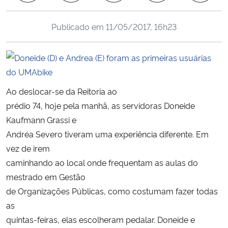
Ministério da Cidadania
Publicado em
11/05/2017, 16h23
Ministério da Saúde
Ministério de Minas e Energia
Ministério da Ciência, Tecnologia, Inovações e Comunicações
Ao deslocar-se da Reitoria ao
prédio 74, hoje pela manhã, as servidoras Doneide
Ministério do Meio Ambiente
Kaufmann Grassi e
Andréa Severo tiveram uma experiência diferente. Em
Ministério do Turismo
vez de irem
caminhando ao local onde frequentam as aulas do
Ministério do Desenvolvimento Regional
mestrado em Gestão
de Organizações Públicas, como costumam fazer todas
Controladoria-Geral da União
as
quintas-feiras, elas escolheram pedalar. Doneide e
Ministério da Mulher, da Família e dos Direitos Humanos