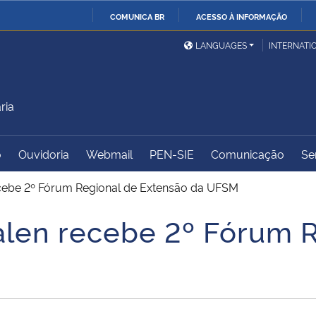
COMUNICA BR
ACESSO À INFORMAÇÃO
Ministério da Defesa
Ministério das Relações
Mini
IR
LANGUAGES
INTERNATI
Exteriores
PARA
O
Ministério da Cidadania
Ministério da Saúde
Mini
CONTEÚDO
ria
o
Ouvidoria
Webmail
PEN-SIE
Comunicação
Se
Ministério do
Controladoria-Geral da
Mini
Desenvolvimento Regional
União
Famí
cebe 2º Fórum Regional de Extensão da UFSM
Hum
len recebe 2º Fórum R
Advocacia-Geral da União
Banco Central do Brasil
Plan
M