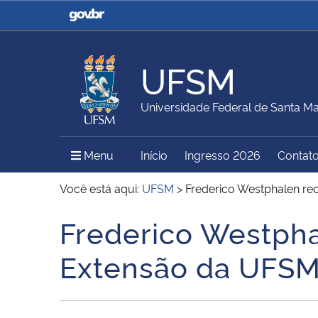
Casa Civil
Ministério da Justiça e
Segurança Pública
UFSM
Ministério da Agricultura,
Ministério da Educação
Universidade Federal de Santa Ma
Pecuária e Abastecimento
Menu Principal do Sítio
Menu
Início
Ingresso 2026
Contat
Ministério do Meio Ambiente
Ministério do Turismo
Você está aqui:
UFSM
>
Frederico Westphalen re
Frederico Westpha
Início do conteúdo
Secretaria de Governo
Gabinete de Segurança
Extensão da UFS
Institucional