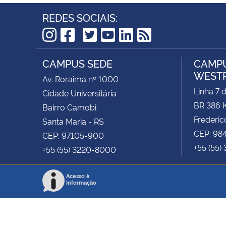
REDES SOCIAIS:
TikTok
Instagram
Facebook
Twitter
YouTube
LinkedIn
RSS
CAMPUS SEDE
CAMPU
WEST
Av. Roraima nº 1000
Linha 7 
Cidade Universitária
BR 386 
Bairro Camobi
Frederic
Santa Maria - RS
CEP: 98
CEP: 97105-900
+55 (55)
+55 (55) 3220-8000
Acesso à
Informação