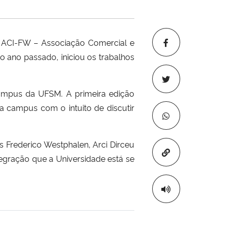
na ACI-FW – Associação Comercial e
o ano passado, iniciou os trabalhos
ampus da UFSM. A primeira edição
 campus com o intuito de discutir
 Frederico Westphalen, Arci Dirceu
Copiar para áre
tegração que a Universidade está se