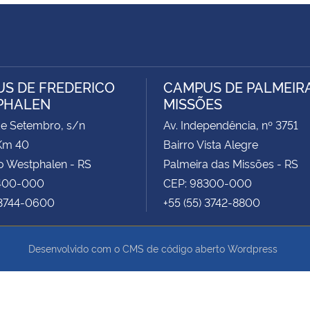
S DE FREDERICO
CAMPUS DE PALMEIR
PHALEN
MISSÕES
de Setembro, s/n
Av. Independência, nº 3751
Km 40
Bairro Vista Alegre
o Westphalen - RS
Palmeira das Missões - RS
400-000
CEP: 98300-000
 3744-0600
+55 (55) 3742-8800
Desenvolvido com o CMS de código aberto
Wordpress