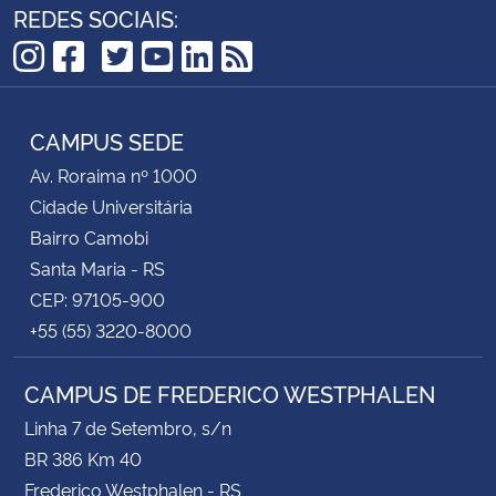
REDES SOCIAIS:
TikTok
Instagram
Facebook
Twitter
YouTube
LinkedIn
RSS
CAMPUS SEDE
Av. Roraima nº 1000
Cidade Universitária
Bairro Camobi
Santa Maria - RS
CEP: 97105-900
+55 (55) 3220-8000
CAMPUS DE FREDERICO WESTPHALEN
Linha 7 de Setembro, s/n
BR 386 Km 40
Frederico Westphalen - RS