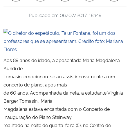
Ministério da Cidadania
Publicado em
06/07/2017, 18h49
Ministério da Saúde
Ministério de Minas e Energia
Ministério da Ciência, Tecnologia, Inovações e Comunicações
Aos 89 anos de idade, a aposentada María Magdalena
Ministério do Meio Ambiente
Aundi de
Tomasini emocionou-se ao assistir novamente a um
Ministério do Turismo
concerto de piano, após mais
de 60 anos. Acompanhada da neta, a estudante Virginia
Ministério do Desenvolvimento Regional
Berger Tomasini, María
Magdalena estava encantada com o Concerto de
Controladoria-Geral da União
Inauguração do Piano Steinway,
realizado na noite de quarta-feira (5), no Centro de
Ministério da Mulher, da Família e dos Direitos Humanos