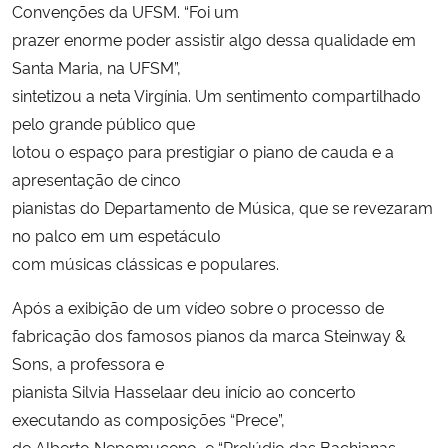
Convenções da UFSM. “Foi um
prazer enorme poder assistir algo dessa qualidade em
Secretaria-Geral
Santa Maria, na UFSM”,
sintetizou a neta Virgínia. Um sentimento compartilhado
Secretaria de Governo
pelo grande público que
lotou o espaço para prestigiar o piano de cauda e a
Gabinete de Segurança Institucional
apresentação de cinco
pianistas do Departamento de Música, que se revezaram
Advocacia-Geral da União
no palco em um espetáculo
Banco Central do Brasil
com músicas clássicas e populares.
Após a exibição de um vídeo sobre o processo de
Planalto
fabricação dos famosos pianos da marca Steinway &
Sons, a professora e
pianista Silvia Hasselaar deu início ao concerto
executando as composições “Prece”,
de Alberto Nepomuceno, e “Prelúdio das Bachianas