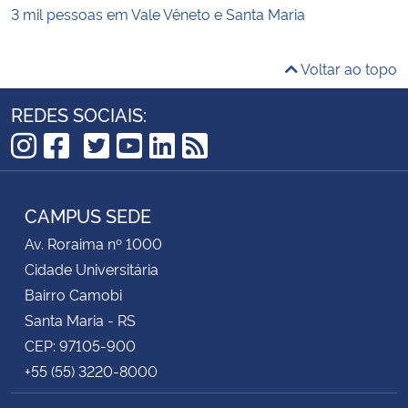
3 mil pessoas em Vale Vêneto e Santa Maria
Voltar ao topo
REDES SOCIAIS:
TikTok
Instagram
Facebook
Twitter
YouTube
LinkedIn
RSS
CAMPUS SEDE
Av. Roraima nº 1000
Cidade Universitária
Bairro Camobi
Santa Maria - RS
CEP: 97105-900
+55 (55) 3220-8000