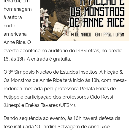
feira (14) em
homenagem
Secretaria-Geral
à autora
norte-
Secretaria de Governo
americana
Anne Rice. O
Gabinete de Segurança Institucional
evento acontece no auditório do PPGLetras, no prédio
16, às 13h. A entrada é gratuita.
Advocacia-Geral da União
O 3º Simpósio Núcleo de Estudos Insólitos: A Ficção &
Banco Central do Brasil
Os Monstros de Annie Rice terá início às 13h, com mesa-
redonda mediada pela professora Renata Farias de
Planalto
Felippe e participação dos professores Cido Rossi
(Unesp) e Enéias Tavares (UFSM).
Dando sequência ao evento, às 16h haverá defesa da
tese intitulada “O Jardim Selvagem de Anne Rice: