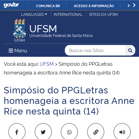
COMUNICA BR
ACESSO À INFORMAÇÃO
PARTI
Casa Civil
LANGUAGES
INTERNATIONAL
SÍTIOS DA UFSM
IR
PARA
UFSM
Ministério da Justiça e Segurança Pública
O
Universidade Federal de Santa Maria
CONTEÚDO
Ministério da Defesa
Buscar no nos Sítios
Busca
Busca:
Menu Principal do Sítio
Menu
Busc
Ministério das Relações Exteriores
Você está aqui:
UFSM
>
Simpósio do PPGLetras
homenageia a escritora Anne Rice nesta quinta (14)
Ministério da Economia
Simpósio do PPGLetras
Início do conteúdo
Ministério da Infraestrutura
homenageia a escritora Anne
Rice nesta quinta (14)
Ministério da Agricultura, Pecuária e Abastecimento
Ministério da Educação
Copiar para área 