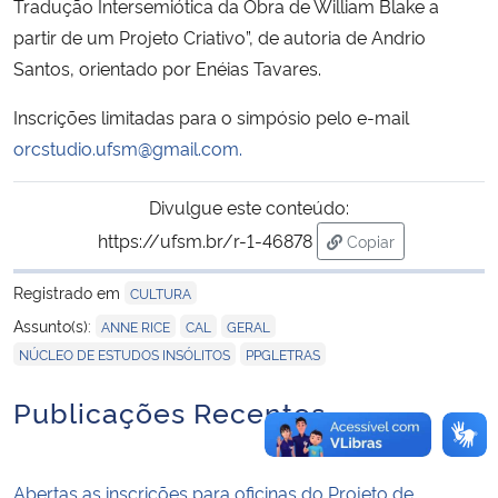
Tradução Intersemiótica da Obra de William Blake a
partir de um Projeto Criativo”, de autoria de Andrio
Santos, orientado por Enéias Tavares.
Inscrições limitadas para o simpósio pelo e-mail
orcstudio.ufsm@gmail.com.
Divulgue este conteúdo:
https://ufsm.br/r-1-46878
Copiar
para área de trans
Registrado em
CULTURA
,
,
,
Assunto(s):
ANNE RICE
CAL
GERAL
,
NÚCLEO DE ESTUDOS INSÓLITOS
PPGLETRAS
Publicações Recentes
Abertas as inscrições para oficinas do Projeto de