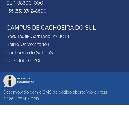
CEP: 98300-000
+55 (55) 3742-8800
CAMPUS DE CACHOEIRA DO SUL
Rod. Taufik Germano, nº 3013
Bairro Universitário II
Cachoeira do Sul - RS
CEP: 96503-205
Acesso à
Informação
Desenvolvido com o CMS de código aberto
Wordpress
2026
UFSM
/
CPD