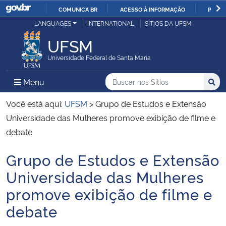
COMUNICA BR
ACESSO À INFORMAÇÃO
PARTI
Casa Civil
LANGUAGES
INTERNATIONAL
SÍTIOS DA UFSM
IR
PARA
UFSM
Ministério da Justiça e Segurança Pública
O
Universidade Federal de Santa Maria
CONTEÚDO
Ministério da Defesa
Buscar no nos Sítios
Busca
Busca:
Menu Principal do Sítio
Menu
Busc
Ministério das Relações Exteriores
Você está aqui:
UFSM
>
Grupo de Estudos e Extensão
Universidade das Mulheres promove exibição de filme e
Ministério da Economia
debate
Grupo de Estudos e Extensão
Ministério da Infraestrutura
Início do conteúdo
Universidade das Mulheres
Ministério da Agricultura, Pecuária e Abastecimento
promove exibição de filme e
debate
Ministério da Educação