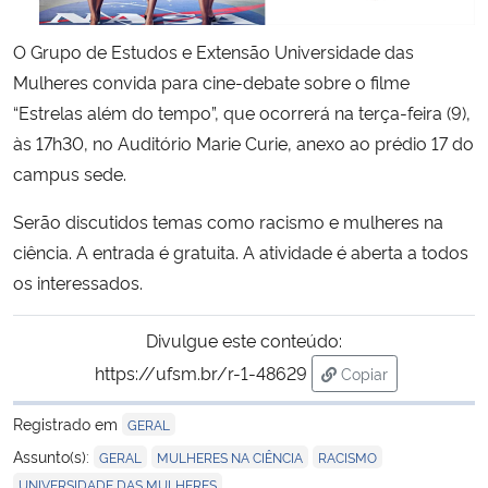
O Grupo de Estudos e Extensão Universidade das
Secretaria-Geral
Mulheres convida para cine-debate sobre o filme
Secretaria de Governo
“Estrelas além do tempo”, que ocorrerá na terça-feira (9),
às 17h30, no Auditório Marie Curie, anexo ao prédio 17 do
Gabinete de Segurança Institucional
campus sede.
Serão discutidos temas como racismo e mulheres na
Advocacia-Geral da União
ciência. A entrada é gratuita. A atividade é aberta a todos
os interessados.
Banco Central do Brasil
Divulgue este conteúdo:
Planalto
https://ufsm.br/r-1-48629
Copiar
para área de trans
Registrado em
GERAL
,
,
,
Assunto(s):
GERAL
MULHERES NA CIÊNCIA
RACISMO
UNIVERSIDADE DAS MULHERES